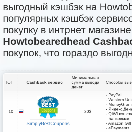
выгодный кэшбэк на Howto
популярных кэшбэк сервисо
покупку в интрнет магазин
Howtobearedhead Cashba
покупок, что гораздо выгод
Минимальная
ТОП
Cashback сервис
сумма вывода
Способы выв
денег
- PayPal
- Western Un
- MoneyGram
- Яндекс.Ден
10
20$
- QIWI кошел
- Банковская
- Amazon Gift
SimplyBestCoupons
- ePayments