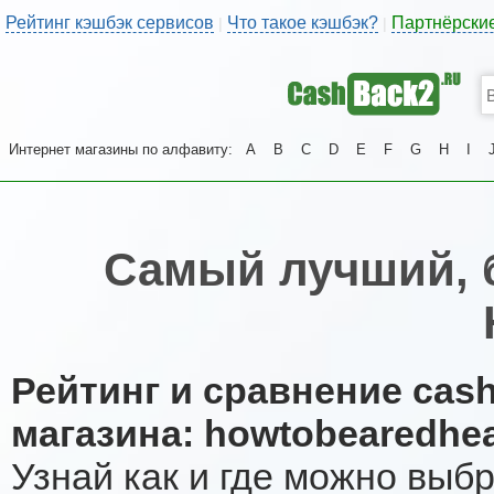
Рейтинг кэшбэк сервисов
Что такое кэшбэк?
Партнёрски
|
|
Интернет магазины по алфавиту:
A
B
C
D
E
F
G
H
I
Самый лучший, 
Рейтинг и сравнение cas
магазина: howtobearedhe
Узнай как и где можно выб