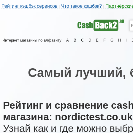
Рейтинг кэшбэк сервисов
Что такое кэшбэк?
Партнёрски
|
|
Интернет магазины по алфавиту:
A
B
C
D
E
F
G
H
I
Самый лучший, 
Рейтинг и сравнение cas
магазина: nordictest.co.uk
Узнай как и где можно выб