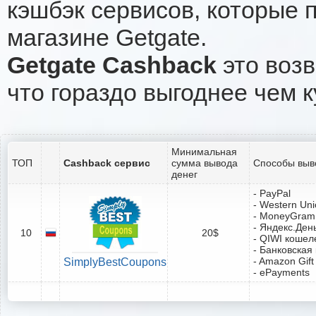
кэшбэк сервисов, которые 
магазине Getgate.
Getgate Cashback
это возв
что гораздо выгоднее чем к
Минимальная
ТОП
Cashback сервис
сумма вывода
Способы выв
денег
- PayPal
- Western Un
- MoneyGram
- Яндекс.Ден
10
20$
- QIWI кошел
- Банковская
- Amazon Gift
SimplyBestCoupons
- ePayments