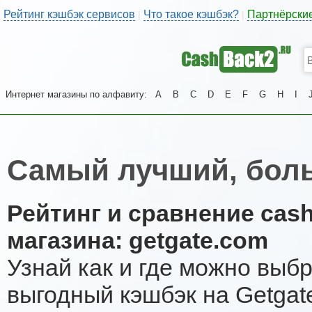
Рейтинг кэшбэк сервисов
Что такое кэшбэк?
Партнёрски
|
|
Интернет магазины по алфавиту:
A
B
C
D
E
F
G
H
I
Самый лучший, боль
Рейтинг и сравнение cas
магазина: getgate.com
Узнай как и где можно выб
выгодный кэшбэк на Getgat