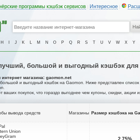
нёрские программы кэшбэк сервисов
Интересное
Расш
|
|
H
I
J
K
L
M
N
O
P
Q
R
S
T
U
V
W
X
Y
лучший, большой и выгодный кэшбэк для
 интернет магазина: gaomon.net
, большой и выгодный кэшбэк на Gaomon. Ниже представлен список
on.
от ваших покупок, что гораздо выгоднее чем купоны, скидки, акции 
обы вывода средств
Магазины
Размер кэшбэка на G
Pal
tern Union
neyGram
2.75%