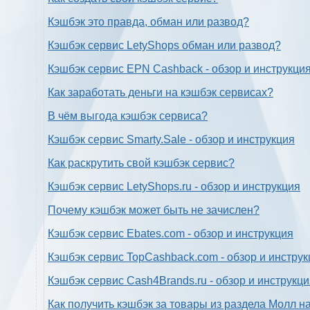
Кэшбэк это правда, обман или развод?
Кэшбэк сервис LetyShops обман или развод?
Кэшбэк сервис EPN Cashback - обзор и инструкци
Как заработать деньги на кэшбэк сервисах?
В чём выгода кэшбэк сервиса?
Кэшбэк сервис Smarty.Sale - обзор и инструкция
Как раскрутить свой кэшбэк сервис?
Кэшбэк сервис LetyShops.ru - обзор и инструкция
Почему кэшбэк может быть не зачислен?
Кэшбэк сервис Ebates.com - обзор и инструкция
Кэшбэк сервис TopCashback.com - обзор и инструк
Кэшбэк сервис Cash4Brands.ru - обзор и инструкц
Как получить кэшбэк за товары из раздела Молл н