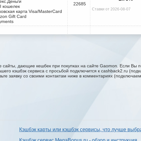
екс.Деньги
22685
I кошелек
Ставки от 2026-08-07
ковская карта Visa/MasterCard
zon Gift Card
yments
 сайты, дающие кешбек при покупках на сайте Gaomon. Если Вы по
вашего кэшбэк сервиса с проcьбой подключится к cashback2.ru (под
авьте заявку со своими контактам ниже в комментариях (подключае
Кэшбэк карты или кэшбэк сервисы, что лучше выбр
Кэшбэк сервис MegaBonus.ru - обзор и инструкция