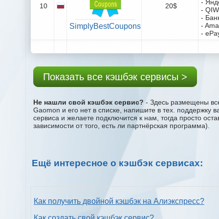
- Янд
10
20$
- QIW
- Бан
- Ama
SimplyBestCoupons
- ePa
Показать все кэшбэк сервисы >
Не нашли свой кэшбэк сервис?
- Здесь размещены все
Gaomon и его нет в списке, напишите в тех. поддержку 
сервиса и желаете подключится к нам, тогда просто ост
зависимости от того, есть ли партнёрская программа).
Ещё интересное о кэшбэк сервисах:
Как получить двойной кэшбэк на Алиэкспресс?
Как создать свой кэшбэк сервис?