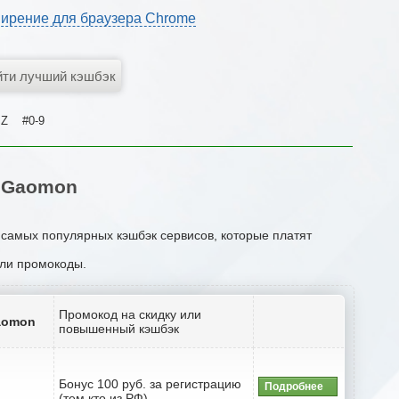
ирение для браузера Chrome
Z
#0-9
 Gaomon
 самых популярных кэшбэк сервисов, которые платят
или промокоды.
Промокод на скидку или
aomon
повышенный кэшбэк
Бонус 100 руб. за регистрацию
Подробнее
(тем кто из РФ)