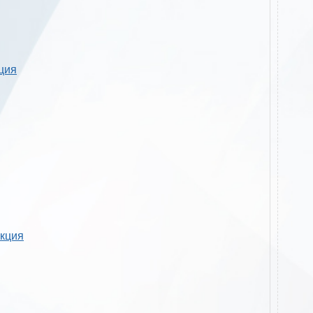
кция
укция