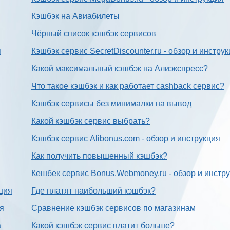
Кэшбэк на Авиабилеты
Чёрный список кэшбэк сервисов
я
Кэшбэк сервис SecretDiscounter.ru - обзор и инстру
Какой максимальный кэшбэк на Алиэкспресс?
Что такое кэшбэк и как работает cashback сервис?
Кэшбэк сервисы без минималки на вывод
Какой кэшбэк сервис выбрать?
Кэшбэк сервис Alibonus.com - обзор и инструкция
Как получить повышенный кэшбэк?
Кешбек сервис Bonus.Webmoney.ru - обзор и инстр
ция
Где платят наибольший кэшбэк?
ия
Сравнение кэшбэк сервисов по магазинам
а
Какой кэшбэк сервис платит больше?