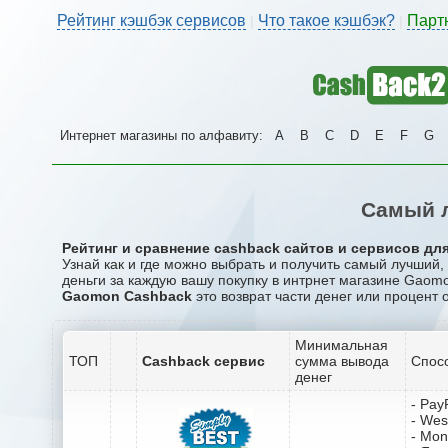
Рейтинг кэшбэк сервисов
Что такое кэшбэк?
Парт
|
|
Интернет магазины по алфавиту:
A
B
C
D
E
F
G
Самый 
Рейтинг и сравнение cashback сайтов и сервисов для
Узнай как и где можно выбрать и получить самый лучший
деньги за каждую вашу покупку в интрнет магазине Gaom
Gaomon Cashback
это возврат части денег или процент 
Минимальная
ТОП
Cashback сервис
сумма вывода
Спос
денег
- Pay
- Wes
- Mo