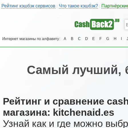
Рейтинг кэшбэк сервисов
Что такое кэшбэк?
Партнёрски
|
|
Интернет магазины по алфавиту:
A
B
C
D
E
F
G
H
I
Самый лучший, 
Рейтинг и сравнение cas
магазина: kitchenaid.es
Узнай как и где можно выб