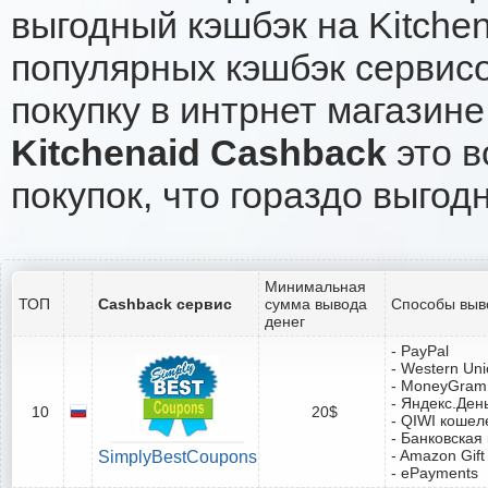
выгодный кэшбэк на Kitche
популярных кэшбэк сервисо
покупку в интрнет магазине 
Kitchenaid Cashback
это в
покупок, что гораздо выгод
Минимальная
ТОП
Cashback сервис
сумма вывода
Способы выв
денег
- PayPal
- Western Un
- MoneyGram
- Яндекс.Ден
10
20$
- QIWI кошел
- Банковская
- Amazon Gift
SimplyBestCoupons
- ePayments