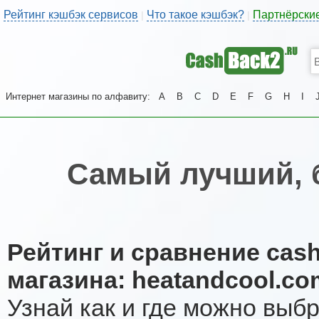
Рейтинг кэшбэк сервисов
Что такое кэшбэк?
Партнёрски
|
|
Интернет магазины по алфавиту:
A
B
C
D
E
F
G
H
I
Самый лучший, 
Рейтинг и сравнение cas
магазина: heatandcool.co
Узнай как и где можно выб