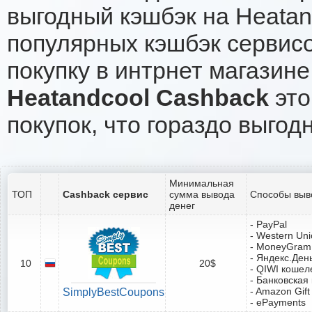
выгодный кэшбэк на Heatan
популярных кэшбэк сервисо
покупку в интрнет магазине
Heatandcool Cashback
это
покупок, что гораздо выгод
Минимальная
ТОП
Cashback сервис
сумма вывода
Способы выв
денег
- PayPal
- Western Un
- MoneyGram
- Яндекс.Ден
10
20$
- QIWI кошел
- Банковская
- Amazon Gift
SimplyBestCoupons
- ePayments