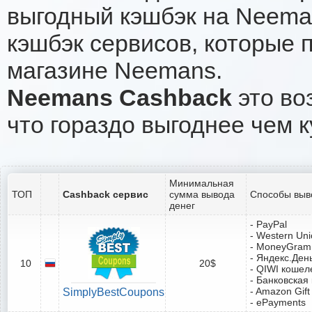
выгодный кэшбэк на Neema
кэшбэк сервисов, которые 
магазине Neemans.
Neemans Cashback
это во
что гораздо выгоднее чем к
Минимальная
ТОП
Cashback сервис
сумма вывода
Способы выв
денег
- PayPal
- Western Un
- MoneyGram
- Яндекс.Ден
10
20$
- QIWI кошел
- Банковская
- Amazon Gift
SimplyBestCoupons
- ePayments