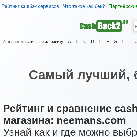
Рейтинг кэшбэк сервисов
Что такое кэшбэк?
Партнёрски
|
|
Интернет магазины по алфавиту:
A
B
C
D
E
F
G
H
I
Самый лучший, 
Рейтинг и сравнение cas
магазина: neemans.com
Узнай как и где можно выб