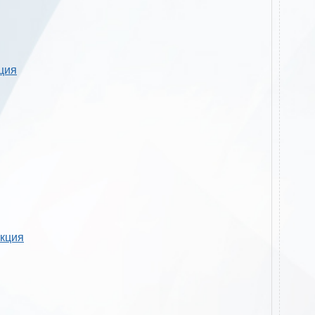
кция
укция