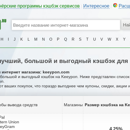
нёрские программы кэшбэк сервисов
Интересное
Расш
|
|
H
I
J
K
L
M
N
O
P
Q
R
S
T
U
V
W
X
Y
учший, большой и выгодный кэшбэк для
 интернет магазина: keeypon.com
, большой и выгодный кэшбэк на Keeypon. Ниже представлен список
on.
от ваших покупок, что гораздо выгоднее чем купоны, скидки, акции
обы вывода средств
Магазины
Размер кэшбэка на K
Pal
tern Union
neyGram
4.25%