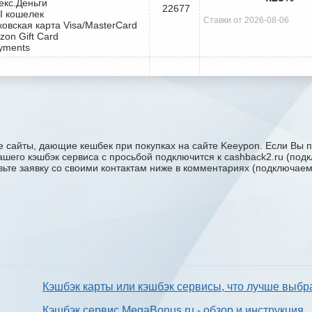
екс.Деньги
22677
I кошелек
Ставки от 2026-08-06
ковская карта Visa/MasterCard
zon Gift Card
yments
 сайты, дающие кешбек при покупках на сайте Keeypon. Если Вы п
вашего кэшбэк сервиса с проcьбой подключится к cashback2.ru (по
авьте заявку со своими контактам ниже в комментариях (подключае
Кэшбэк карты или кэшбэк сервисы, что лучше выбр
Кэшбэк сервис MegaBonus.ru - обзор и инструкция