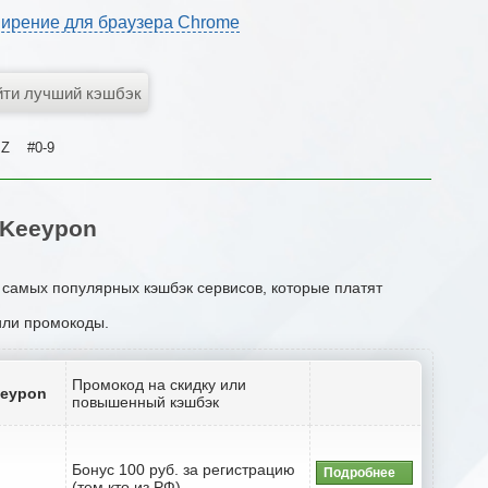
ирение для браузера Chrome
Z
#0-9
 Keeypon
 самых популярных кэшбэк сервисов, которые платят
 или промокоды.
Промокод на скидку или
eeypon
повышенный кэшбэк
Бонус 100 руб. за регистрацию
Подробнее
(тем кто из РФ)