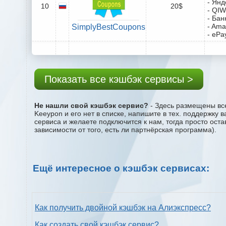
- Янд
10
20$
- QIW
- Бан
- Ama
SimplyBestCoupons
- ePa
Показать все кэшбэк сервисы >
Не нашли свой кэшбэк сервис?
- Здесь размещены все
Keeypon и его нет в списке, напишите в тех. поддержку 
сервиса и желаете подключится к нам, тогда просто ост
зависимости от того, есть ли партнёрская программа).
Ещё интересное о кэшбэк сервисах:
Как получить двойной кэшбэк на Алиэкспресс?
Как создать свой кэшбэк сервис?