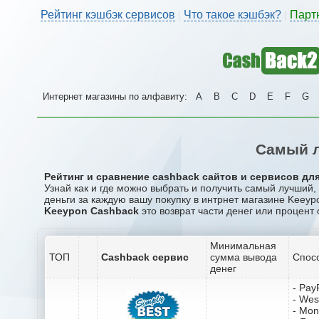
Рейтинг кэшбэк сервисов
Что такое кэшбэк?
Парт
|
|
Интернет магазины по алфавиту:
A
B
C
D
E
F
G
Самый л
Рейтинг и сравнение cashback сайтов и сервисов для
Узнай как и где можно выбрать и получить самый лучший
деньги за каждую вашу покупку в интрнет магазине Keeyp
Keeypon Cashback
это возврат части денег или процент 
Минимальная
ТОП
Cashback сервис
сумма вывода
Спос
денег
- Pay
- Wes
- Mo