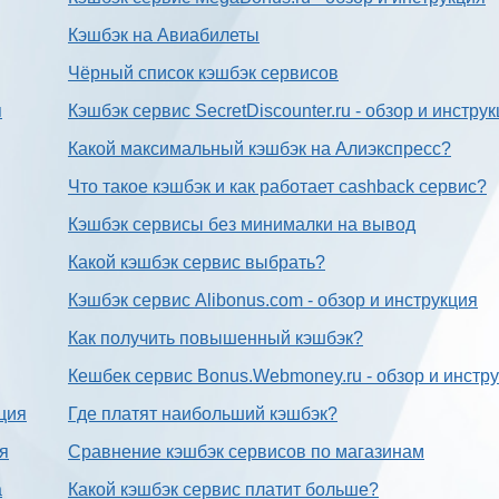
Кэшбэк на Авиабилеты
Чёрный список кэшбэк сервисов
я
Кэшбэк сервис SecretDiscounter.ru - обзор и инстру
Какой максимальный кэшбэк на Алиэкспресс?
Что такое кэшбэк и как работает cashback сервис?
Кэшбэк сервисы без минималки на вывод
Какой кэшбэк сервис выбрать?
Кэшбэк сервис Alibonus.com - обзор и инструкция
Как получить повышенный кэшбэк?
Кешбек сервис Bonus.Webmoney.ru - обзор и инстр
ция
Где платят наибольший кэшбэк?
ия
Сравнение кэшбэк сервисов по магазинам
а
Какой кэшбэк сервис платит больше?