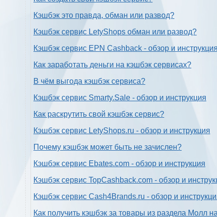
Кэшбэк это правда, обман или развод?
Кэшбэк сервис LetyShops обман или развод?
Кэшбэк сервис EPN Cashback - обзор и инструкци
Как заработать деньги на кэшбэк сервисах?
В чём выгода кэшбэк сервиса?
Кэшбэк сервис Smarty.Sale - обзор и инструкция
Как раскрутить свой кэшбэк сервис?
Кэшбэк сервис LetyShops.ru - обзор и инструкция
Почему кэшбэк может быть не зачислен?
Кэшбэк сервис Ebates.com - обзор и инструкция
Кэшбэк сервис TopCashback.com - обзор и инструк
Кэшбэк сервис Cash4Brands.ru - обзор и инструкц
Как получить кэшбэк за товары из раздела Молл н