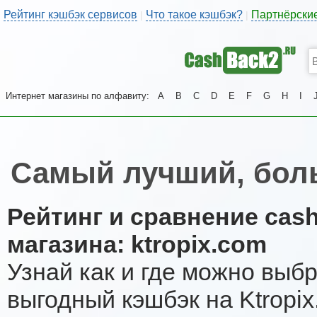
Рейтинг кэшбэк сервисов
Что такое кэшбэк?
Партнёрски
|
|
Интернет магазины по алфавиту:
A
B
C
D
E
F
G
H
I
Самый лучший, боль
Рейтинг и сравнение cas
магазина: ktropix.com
Узнай как и где можно выб
выгодный кэшбэк на Ktropi