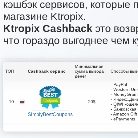
кэшбэк сервисов, которые 
магазине Ktropix.
Ktropix Cashback
это возв
что гораздо выгоднее чем к
Минимальная
ТОП
Cashback сервис
сумма вывода
Способы выв
денег
- PayPal
- Western Un
- MoneyGram
- Яндекс.Ден
10
20$
- QIWI кошел
- Банковская
- Amazon Gift
SimplyBestCoupons
- ePayments