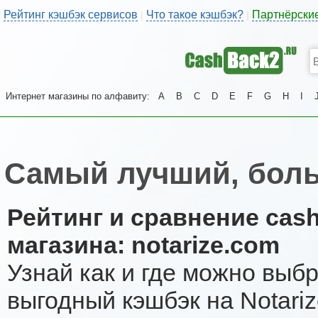
Рейтинг кэшбэк сервисов
Что такое кэшбэк?
Партнёрски
|
|
Интернет магазины по алфавиту:
A
B
C
D
E
F
G
H
I
Самый лучший, боль
Рейтинг и сравнение cas
магазина: notarize.com
Узнай как и где можно выб
выгодный кэшбэк на Notari