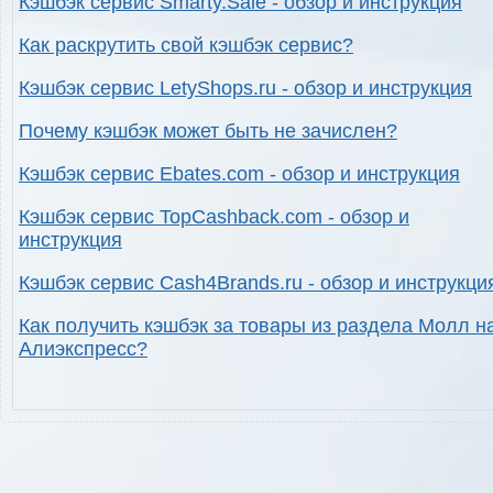
Кэшбэк сервис Smarty.Sale - обзор и инструкция
Как раскрутить свой кэшбэк сервис?
Кэшбэк сервис LetyShops.ru - обзор и инструкция
Почему кэшбэк может быть не зачислен?
Кэшбэк сервис Ebates.com - обзор и инструкция
Кэшбэк сервис TopCashback.com - обзор и
инструкция
Кэшбэк сервис Cash4Brands.ru - обзор и инструкци
Как получить кэшбэк за товары из раздела Молл н
Алиэкспресс?