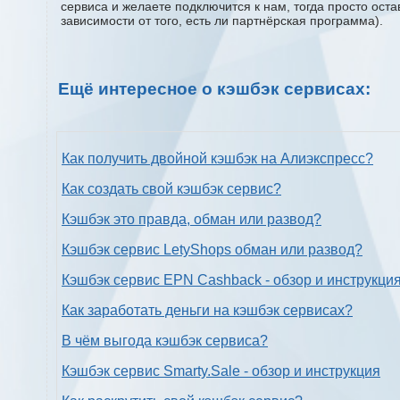
сервиса и желаете подключится к нам, тогда просто ост
зависимости от того, есть ли партнёрская программа).
Ещё интересное о кэшбэк сервисах:
Как получить двойной кэшбэк на Алиэкспресс?
Как создать свой кэшбэк сервис?
Кэшбэк это правда, обман или развод?
Кэшбэк сервис LetyShops обман или развод?
Кэшбэк сервис EPN Cashback - обзор и инструкци
Как заработать деньги на кэшбэк сервисах?
В чём выгода кэшбэк сервиса?
Кэшбэк сервис Smarty.Sale - обзор и инструкция