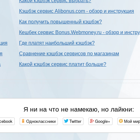
Какой кэшбэк сервис выбрать?
Кэшбэк сервис Alibonus.com - обзор и инструкция
Как получить повышенный кэшбэк?
Кешбек сервис Bonus.Webmoney.ru - обзор и инстр
ция
Где платят наибольший кэшбэк?
ия
Сравнение кэшбэк сервисов по магазинам
а
Какой кэшбэк сервис платит больше?
Я ни на что не намекаю, но лайкни:
cebook
Одноклассники
Twitter
Google+
Мой ми