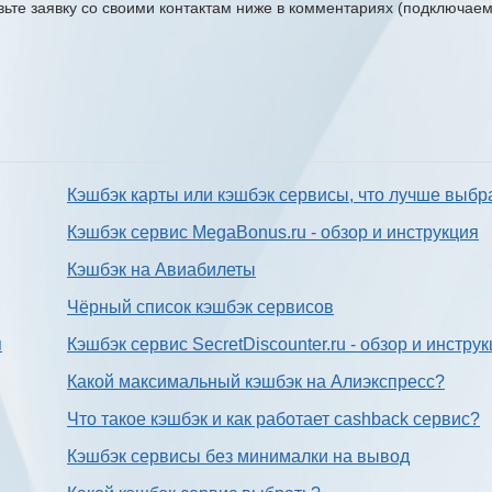
авьте заявку со своими контактам ниже в комментариях (подключае
Кэшбэк карты или кэшбэк сервисы, что лучше выбр
Кэшбэк сервис MegaBonus.ru - обзор и инструкция
Кэшбэк на Авиабилеты
Чёрный список кэшбэк сервисов
я
Кэшбэк сервис SecretDiscounter.ru - обзор и инстру
Какой максимальный кэшбэк на Алиэкспресс?
Что такое кэшбэк и как работает cashback сервис?
Кэшбэк сервисы без минималки на вывод