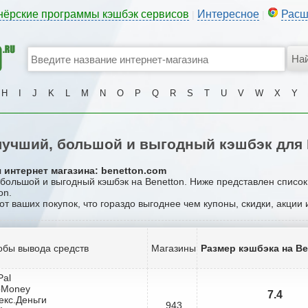
нёрские программы кэшбэк сервисов
Интересное
Расш
|
|
H
I
J
K
L
M
N
O
P
Q
R
S
T
U
V
W
X
Y
учший, большой и выгодный кэшбэк для 
 интернет магазина: benetton.com
 большой и выгодный кэшбэк на Benetton. Ниже представлен списо
on.
от ваших покупок, что гораздо выгоднее чем купоны, скидки, акции
обы вывода средств
Магазины
Размер кэшбэка на Be
Pal
bMoney
7.4
екс.Деньги
943