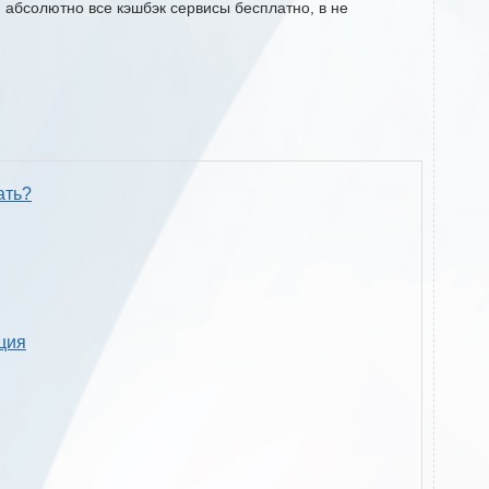
м абсолютно все кэшбэк сервисы бесплатно, в не
ать?
кция