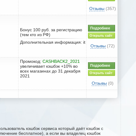
Отзывы
(357)
Подробнее
Бонус 100 руб. за регистрацию
(тем кто из РФ)
Открыть сайт
Дополнительная информация: it
Отзывы
(72)
Промокод:
CASHBACK2_2021
Подробнее
увеличивает кэшбэк +10% во
всех магазинах до 31 декабря
Открыть сайт
2021
Отзывы
(0)
ользователь кэшбэк сервиса который даёт кэшбэк с
дключение бесплатное), а если вы владелец кэшбэк