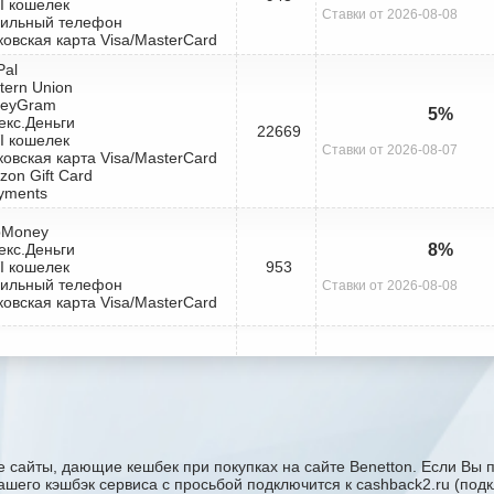
I кошелек
Ставки от 2026-08-08
бильный телефон
ковская карта Visa/MasterCard
Pal
tern Union
neyGram
5%
екс.Деньги
22669
I кошелек
Ставки от 2026-08-07
ковская карта Visa/MasterCard
zon Gift Card
yments
bMoney
екс.Деньги
8%
I кошелек
953
бильный телефон
Ставки от 2026-08-08
ковская карта Visa/MasterCard
 сайты, дающие кешбек при покупках на сайте Benetton. Если Вы п
 вашего кэшбэк сервиса с проcьбой подключится к cashback2.ru (по