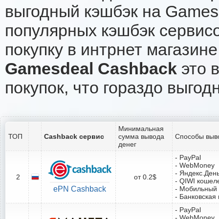
выгодный кэшбэк на Games
популярных кэшбэк сервисо
покупку в интрнет магазин
Gamesdeal Cashback
это в
покупок, что гораздо выгод
Минимальная
ТОП
Cashback сервис
сумма вывода
Способы выв
денег
- PayPal
- WebMoney
- Яндекс.Ден
2
от 0.2$
- QIWI кошел
ePN Cashback
- Мобильный
- Банковская 
- PayPal
- WebMoney