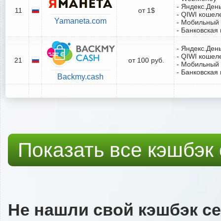
- Яндекс.Ден
11
от 1$
- QIWI кошел
Yamaneta.com
- Мобильный
- Банковская 
- Яндекс.Ден
- QIWI кошел
21
от 100 руб.
- Мобильный
- Банковская 
Backmy.cash
Показать все кэшбэк
Не нашли свой кэшбэк с