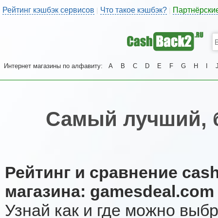
Рейтинг кэшбэк сервисов
Что такое кэшбэк?
Партнёрски
|
|
Интернет магазины по алфавиту:
A
B
C
D
E
F
G
H
I
Самый лучший, 
Рейтинг и сравнение cas
магазина: gamesdeal.com
Узнай как и где можно выб