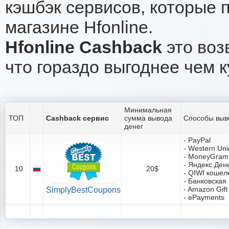
кэшбэк сервисов, которые 
магазине Hfonline.
Hfonline Cashback
это воз
что гораздо выгоднее чем к
Минимальная
ТОП
Cashback сервис
сумма вывода
Способы выв
денег
- PayPal
- Western Un
- MoneyGram
- Яндекс.Ден
10
20$
- QIWI кошел
- Банковская
- Amazon Gift
SimplyBestCoupons
- ePayments