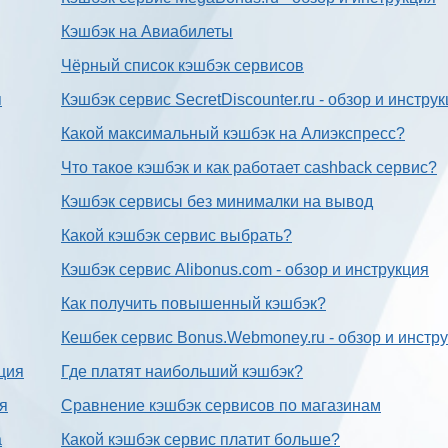
Кэшбэк на Авиабилеты
Чёрный список кэшбэк сервисов
я
Кэшбэк сервис SecretDiscounter.ru - обзор и инстру
Какой максимальный кэшбэк на Алиэкспресс?
Что такое кэшбэк и как работает cashback сервис?
Кэшбэк сервисы без минималки на вывод
Какой кэшбэк сервис выбрать?
Кэшбэк сервис Alibonus.com - обзор и инструкция
Как получить повышенный кэшбэк?
Кешбек сервис Bonus.Webmoney.ru - обзор и инстр
ция
Где платят наибольший кэшбэк?
ия
Сравнение кэшбэк сервисов по магазинам
а
Какой кэшбэк сервис платит больше?