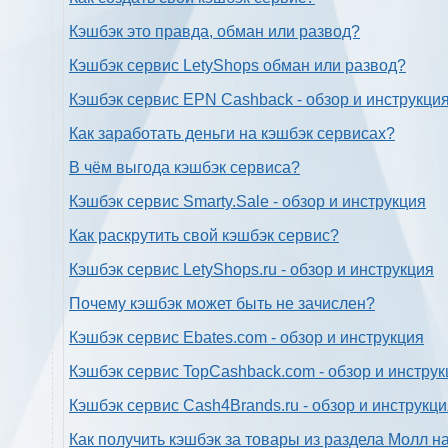
Кэшбэк это правда, обман или развод?
Кэшбэк сервис LetyShops обман или развод?
Кэшбэк сервис EPN Cashback - обзор и инструкци
Как заработать деньги на кэшбэк сервисах?
В чём выгода кэшбэк сервиса?
Кэшбэк сервис Smarty.Sale - обзор и инструкция
Как раскрутить свой кэшбэк сервис?
Кэшбэк сервис LetyShops.ru - обзор и инструкция
Почему кэшбэк может быть не зачислен?
Кэшбэк сервис Ebates.com - обзор и инструкция
Кэшбэк сервис TopCashback.com - обзор и инструк
Кэшбэк сервис Cash4Brands.ru - обзор и инструкц
Как получить кэшбэк за товары из раздела Молл н