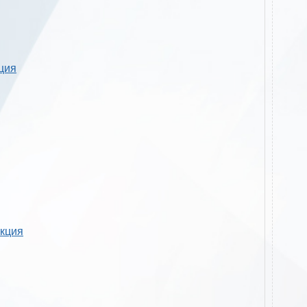
кция
укция