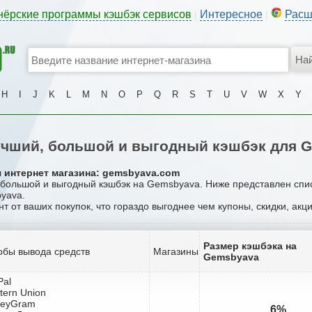
нёрские программы кэшбэк сервисов
Интересное
Расш
|
|
H
I
J
K
L
M
N
O
P
Q
R
S
T
U
V
W
X
Y
чший, большой и выгодный кэшбэк для 
я интернет магазина: gemsbyava.com
, большой и выгодный кэшбэк на Gemsbyava. Ниже представлен спи
byava.
нт от ваших покупок, что гораздо выгоднее чем купоны, скидки, ак
Размер кэшбэка на
обы вывода средств
Магазины
Gemsbyava
Pal
tern Union
neyGram
6%