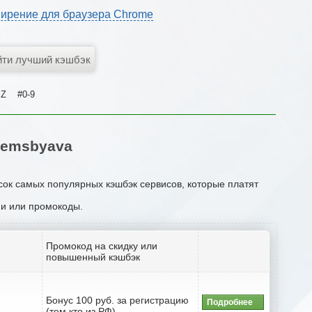
ирение для браузера Chrome
Z
#0-9
Gemsbyava
сок самых популярных кэшбэк сервисов, которые платят
ции или промокоды.
Промокод на скидку или
повышенный кэшбэк
Бонус 100 руб. за регистрацию
Подробнее
(тем кто из РФ)