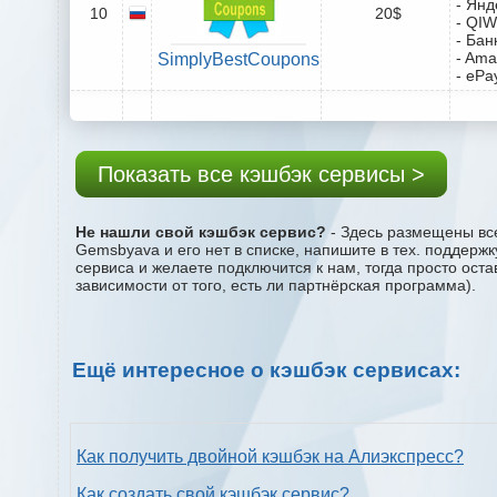
- Янд
10
20$
- QIW
- Бан
- Ama
SimplyBestCoupons
- ePa
Показать все кэшбэк сервисы >
Не нашли свой кэшбэк сервис?
- Здесь размещены все
Gemsbyava и его нет в списке, напишите в тех. поддерж
сервиса и желаете подключится к нам, тогда просто ост
зависимости от того, есть ли партнёрская программа).
Ещё интересное о кэшбэк сервисах:
Как получить двойной кэшбэк на Алиэкспресс?
Как создать свой кэшбэк сервис?