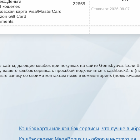
екс.Деньги
22669
I кошелек
Ставки от 2026-08-07
ковская карта Visa/MasterCard
zon Gift Card
yments
 сайты, дающие кешбек при покупках на сайте Gemsbyava. Если Вы
ку вашего кэшбэк сервиса с проcьбой подключится к cashback2.ru (
авьте заявку со своими контактам ниже в комментариях (подключае
Кэшбэк карты или кэшбэк сервисы, что лучше выбр
Кэшбэк сервис MegaBonus.ru - обзор и инструкция