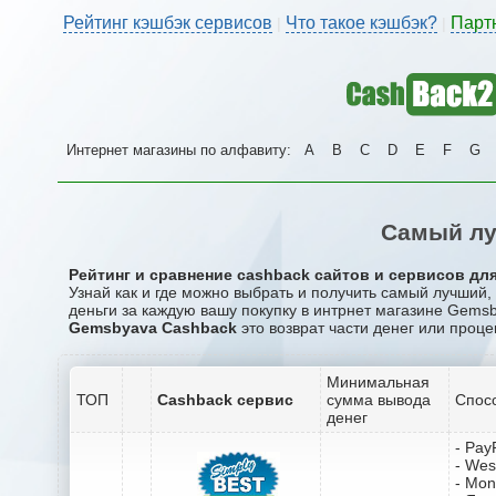
Рейтинг кэшбэк сервисов
Что такое кэшбэк?
Парт
|
|
Интернет магазины по алфавиту:
A
B
C
D
E
F
G
Самый лу
Рейтинг и сравнение cashback сайтов и сервисов дл
Узнай как и где можно выбрать и получить самый лучший
деньги за каждую вашу покупку в интрнет магазине Gems
Gemsbyava Cashback
это возврат части денег или проце
Минимальная
ТОП
Cashback сервис
сумма вывода
Спос
денег
- Pay
- Wes
- Mo