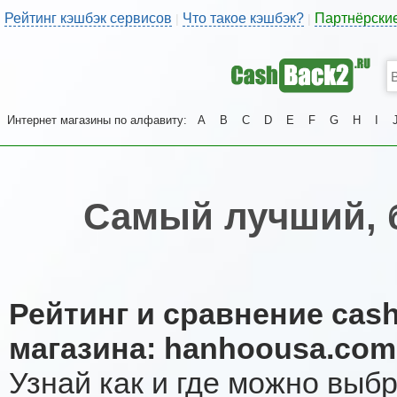
Рейтинг кэшбэк сервисов
Что такое кэшбэк?
Партнёрски
|
|
Интернет магазины по алфавиту:
A
B
C
D
E
F
G
H
I
Самый лучший, 
Рейтинг и сравнение cas
магазина: hanhoousa.com
Узнай как и где можно выб