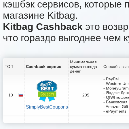
кэшбэк сервисов, которые 
магазине Kitbag.
Kitbag Cashback
это возвр
что гораздо выгоднее чем к
Минимальная
ТОП
Cashback сервис
сумма вывода
Способы выв
денег
- PayPal
- Western Un
- MoneyGram
- Яндекс.Ден
10
20$
- QIWI кошел
- Банковская
- Amazon Gift
SimplyBestCoupons
- ePayments