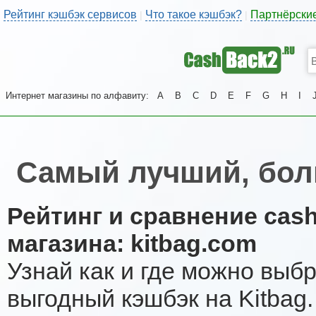
Рейтинг кэшбэк сервисов
Что такое кэшбэк?
Партнёрски
|
|
Интернет магазины по алфавиту:
A
B
C
D
E
F
G
H
I
Самый лучший, бол
Рейтинг и сравнение cas
магазина: kitbag.com
Узнай как и где можно выб
выгодный кэшбэк на Kitbag