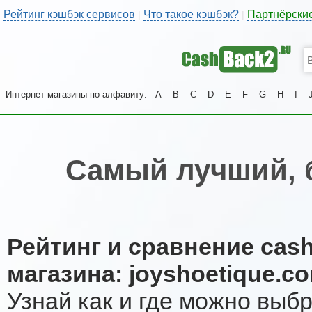
Рейтинг кэшбэк сервисов
Что такое кэшбэк?
Партнёрски
|
|
Интернет магазины по алфавиту:
A
B
C
D
E
F
G
H
I
Самый лучший, 
Рейтинг и сравнение cas
магазина: joyshoetique.c
Узнай как и где можно выб