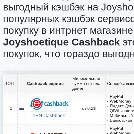
выгодный кэшбэк на Joysho
популярных кэшбэк сервисо
покупку в интрнет магазине
Joyshoetique Cashback
эт
покупок, что гораздо выгод
Минимальная
ТОП
Cashback сервис
сумма вывода
Способы выв
денег
- PayPal
- WebMoney
- Яндекс.Ден
2
от 0.2$
- QIWI кошел
ePN Cashback
- Мобильный
- Банковская 
- PayPal
- WebMoney