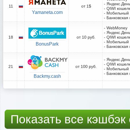
- Яндекс.Ден
11
от 1$
- QIWI кошел
Yamaneta.com
- Мобильный
- Банковская 
- WebMoney
- Яндекс.Ден
18
от 10 руб.
- QIWI кошел
- Мобильный
BonusPark
- Банковская 
- Яндекс.Ден
- QIWI кошел
21
от 100 руб.
- Мобильный
- Банковская 
Backmy.cash
Показать все кэшбэк