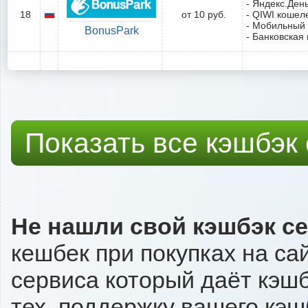
- Яндекс.Ден
18
от 10 руб.
- QIWI кошел
- Мобильный
BonusPark
- Банковская 
Показать все кэшбэк
Не нашли свой кэшбэк с
кешбек при покупках на сай
сервиса который даёт кэшбэ
тех. поддержку вашего кэш