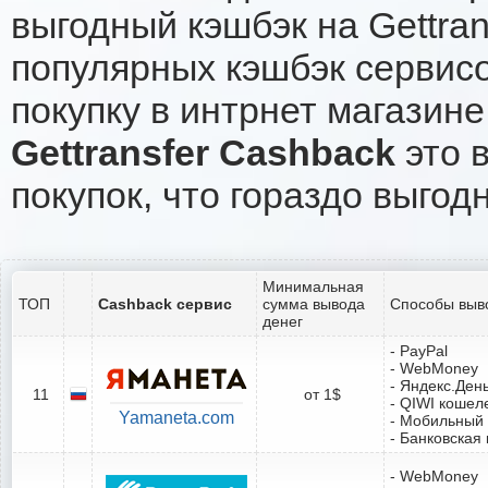
выгодный кэшбэк на Gettra
популярных кэшбэк сервисо
покупку в интрнет магазине 
Gettransfer Cashback
это в
покупок, что гораздо выгод
Минимальная
ТОП
Cashback сервис
сумма вывода
Способы выв
денег
- PayPal
- WebMoney
- Яндекс.Ден
11
от 1$
- QIWI кошел
Yamaneta.com
- Мобильный
- Банковская 
- WebMoney