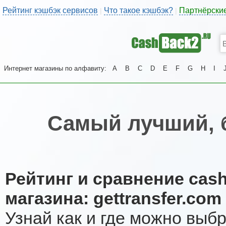
Рейтинг кэшбэк сервисов
Что такое кэшбэк?
Партнёрски
|
|
Интернет магазины по алфавиту:
A
B
C
D
E
F
G
H
I
Самый лучший, 
Рейтинг и сравнение cas
магазина: gettransfer.com
Узнай как и где можно выб