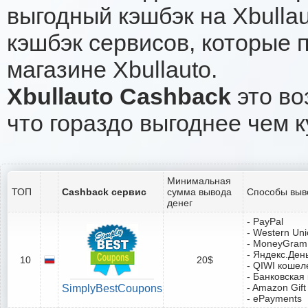
выгодный кэшбэк на Xbulla
кэшбэк сервисов, которые 
магазине Xbullauto.
Xbullauto Cashback
это во
что гораздо выгоднее чем к
Минимальная
ТОП
Cashback сервис
сумма вывода
Способы выв
денег
- PayPal
- Western Un
- MoneyGram
- Яндекс.Ден
10
20$
- QIWI кошел
- Банковская
- Amazon Gift
SimplyBestCoupons
- ePayments