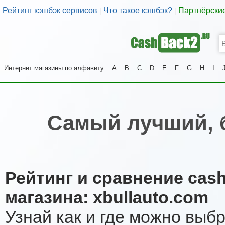
Рейтинг кэшбэк сервисов
Что такое кэшбэк?
Партнёрски
|
|
Интернет магазины по алфавиту:
A
B
C
D
E
F
G
H
I
Самый лучший, 
Рейтинг и сравнение cas
магазина: xbullauto.com
Узнай как и где можно выб