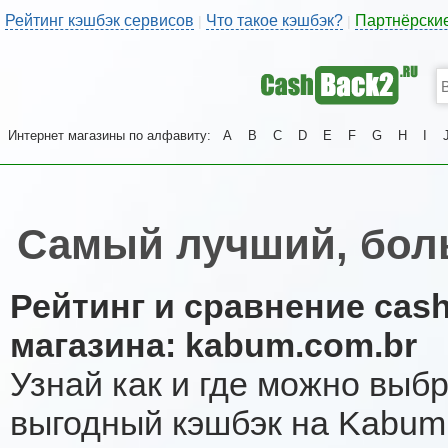
Рейтинг кэшбэк сервисов
Что такое кэшбэк?
Партнёрски
|
|
Интернет магазины по алфавиту:
A
B
C
D
E
F
G
H
I
Самый лучший, бол
Рейтинг и сравнение cas
магазина: kabum.com.br
Узнай как и где можно выб
выгодный кэшбэк на Kabum