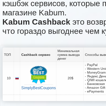
кэшбэк сервисов, которые 
магазине Kabum.
Kabum Cashback
это возвр
что гораздо выгоднее чем к
Минимальная
ТОП
Cashback сервис
сумма вывода
Способы выв
денег
- PayPal
- Western Un
- MoneyGram
- Яндекс.Ден
10
20$
- QIWI кошел
- Банковская
- Amazon Gift
SimplyBestCoupons
- ePayments