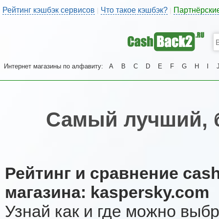
Рейтинг кэшбэк сервисов
Что такое кэшбэк?
Партнёрски
|
|
Интернет магазины по алфавиту:
A
B
C
D
E
F
G
H
I
Самый лучший, 
Рейтинг и сравнение cas
магазина: kaspersky.com
Узнай как и где можно выб