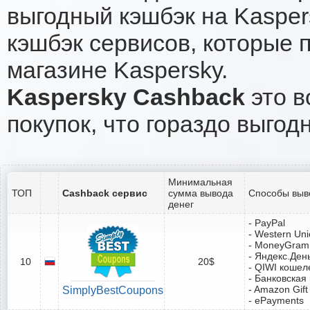
выгодный кэшбэк на Kasper
кэшбэк сервисов, которые 
магазине Kaspersky.
Kaspersky Cashback
это в
покупок, что гораздо выгод
Минимальная
ТОП
Cashback сервис
сумма вывода
Способы выв
денег
- PayPal
- Western Un
- MoneyGram
- Яндекс.Ден
10
20$
- QIWI кошел
- Банковская
- Amazon Gift
SimplyBestCoupons
- ePayments