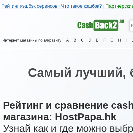
Рейтинг кэшбэк сервисов
Что такое кэшбэк?
Партнёрски
|
|
Интернет магазины по алфавиту:
A
B
C
D
E
F
G
H
I
Самый лучший, 
Рейтинг и сравнение cas
магазина: HostPapa.hk
Узнай как и где можно выб