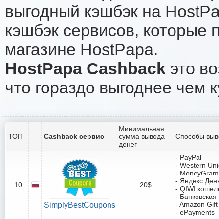
выгодный кэшбэк на HostP
кэшбэк сервисов, которые 
магазине HostPapa.
HostPapa Cashback
это во
что гораздо выгоднее чем к
Минимальная
ТОП
Cashback сервис
сумма вывода
Способы выв
денег
- PayPal
- Western Un
- MoneyGram
- Яндекс.Ден
10
20$
- QIWI кошел
- Банковская
- Amazon Gift
SimplyBestCoupons
- ePayments