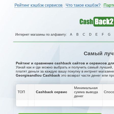
Рейтинг кэшбэк сервисов
Что такое кэшбэк?
Парт
|
|
Интернет магазины по алфавиту:
A
B
C
D
E
F
G
Самый луч
Рейтинг и сравнение cashback сайтов и сервисов для
Узнай как и где можно выбрать и получить самый лучший
платят деньги за каждую вашу покупку в интрнет магазине
Georgieandlou Cashback
это возврат части денег или пр
Минимальная
ТОП
Cashback сервис
сумма вывода
Спосо
денег