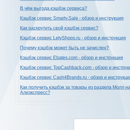
В чём выгода кэшбэк сервиса?
Кэшбэк сервис Smarty.Sale - обзор и инструкция
Как раскрутить свой кэшбэк сервис?
Кэшбэк сервис LetyShops.ru - обзор и инструкция
Почему кэшбэк может быть не зачислен?
Кэшбэк сервис Ebates.com - обзор и инструкция
Кэшбэк сервис TopCashback.com - обзор и инструк
Кэшбэк сервис Cash4Brands.ru - обзор и инструкц
Как получить кэшбэк за товары из раздела Молл н
Алиэкспресс?