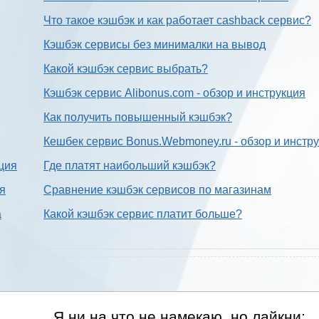
Что такое кэшбэк и как работает cashback сервис?
Кэшбэк сервисы без минималки на вывод
Какой кэшбэк сервис выбрать?
Кэшбэк сервис Alibonus.com - обзор и инструкция
Как получить повышенный кэшбэк?
Кешбек сервис Bonus.Webmoney.ru - обзор и инстр
ция
Где платят наибольший кэшбэк?
ия
Сравнение кэшбэк сервисов по магазинам
а
Какой кэшбэк сервис платит больше?
Я ни на что не намекаю, но лайкни: