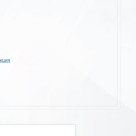
укция