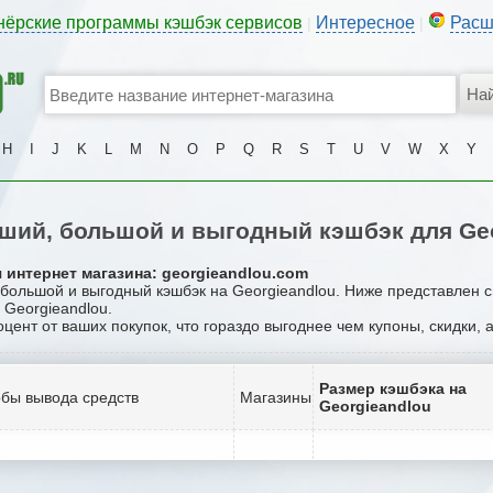
нёрские программы кэшбэк сервисов
Интересное
Расш
|
|
H
I
J
K
L
M
N
O
P
Q
R
S
T
U
V
W
X
Y
ший, большой и выгодный кэшбэк для Geo
 интернет магазина: georgieandlou.com
, большой и выгодный кэшбэк на Georgieandlou. Ниже представлен 
 Georgieandlou.
оцент от ваших покупок, что гораздо выгоднее чем купоны, скидки,
Размер кэшбэка на
бы вывода средств
Магазины
Georgieandlou