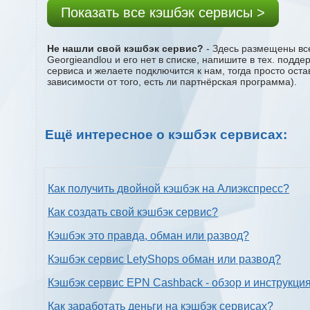
Показать все кэшбэк сервисы >
Не нашли свой кэшбэк сервис?
- Здесь размещены все
Georgieandlou и его нет в списке, напишите в тех. подд
сервиса и желаете подключится к нам, тогда просто ост
зависимости от того, есть ли партнёрская программа).
Ещё интересное о кэшбэк сервисах:
Как получить двойной кэшбэк на Алиэкспресс?
Как создать свой кэшбэк сервис?
Кэшбэк это правда, обман или развод?
Кэшбэк сервис LetyShops обман или развод?
Кэшбэк сервис EPN Cashback - обзор и инструкци
Как заработать деньги на кэшбэк сервисах?