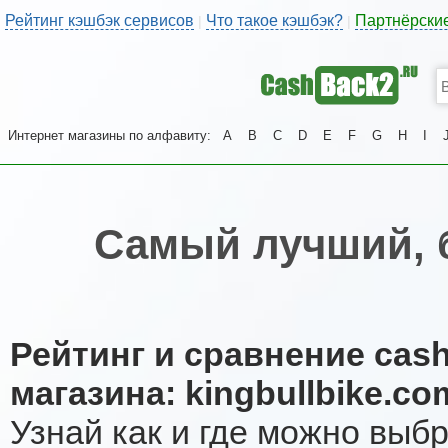
Рейтинг кэшбэк сервисов
Что такое кэшбэк?
Партнёрски
|
|
Интернет магазины по алфавиту:
A
B
C
D
E
F
G
H
I
Самый лучший, 
Рейтинг и сравнение cas
магазина: kingbullbike.co
Узнай как и где можно выб