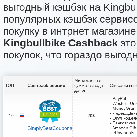
выгодный кэшбэк на Kingbu
популярных кэшбэк сервисо
покупку в интрнет магазине 
Kingbullbike Cashback
это
покупок, что гораздо выгод
Минимальная
ТОП
Cashback сервис
сумма вывода
Способы выв
денег
- PayPal
- Western Un
- MoneyGram
- Яндекс.Ден
10
20$
- QIWI кошел
- Банковская
- Amazon Gift
SimplyBestCoupons
- ePayments