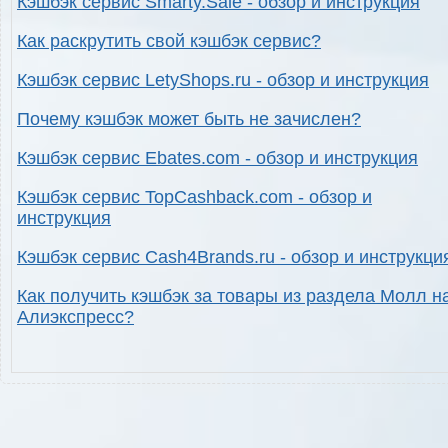
Кэшбэк сервис Smarty.Sale - обзор и инструкция
Как раскрутить свой кэшбэк сервис?
Кэшбэк сервис LetyShops.ru - обзор и инструкция
Почему кэшбэк может быть не зачислен?
Кэшбэк сервис Ebates.com - обзор и инструкция
Кэшбэк сервис TopCashback.com - обзор и
инструкция
Кэшбэк сервис Cash4Brands.ru - обзор и инструкци
Как получить кэшбэк за товары из раздела Молл н
Алиэкспресс?