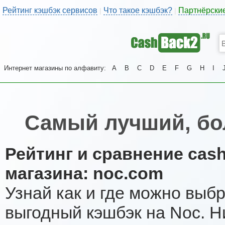
Рейтинг кэшбэк сервисов
Что такое кэшбэк?
Партнёрски
|
|
Интернет магазины по алфавиту:
A
B
C
D
E
F
G
H
I
Самый лучший, бо
Рейтинг и сравнение cas
магазина: noc.com
Узнай как и где можно выб
выгодный кэшбэк на Noc. 