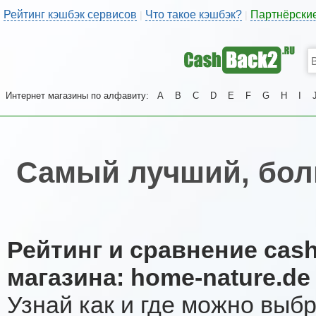
Рейтинг кэшбэк сервисов
Что такое кэшбэк?
Партнёрски
|
|
Интернет магазины по алфавиту:
A
B
C
D
E
F
G
H
I
Самый лучший, бол
Рейтинг и сравнение cas
магазина: home-nature.de
Узнай как и где можно выб