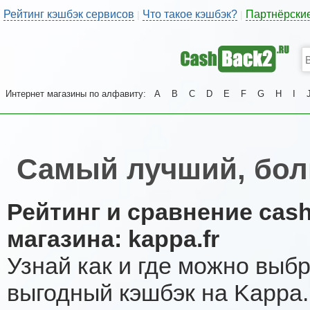
Рейтинг кэшбэк сервисов
Что такое кэшбэк?
Партнёрски
|
|
Интернет магазины по алфавиту:
A
B
C
D
E
F
G
H
I
Самый лучший, бол
Рейтинг и сравнение cas
магазина: kappa.fr
Узнай как и где можно выб
выгодный кэшбэк на Kappa