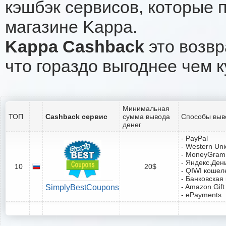
кэшбэк сервисов, которые 
магазине Kappa.
Kappa Cashback
это возвр
что гораздо выгоднее чем к
Минимальная
ТОП
Cashback сервис
сумма вывода
Способы выв
денег
- PayPal
- Western Un
- MoneyGram
- Яндекс.Ден
10
20$
- QIWI кошел
- Банковская
- Amazon Gift
SimplyBestCoupons
- ePayments