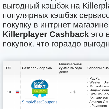
выгодный кэшбэк на Killerp
популярных кэшбэк сервисо
покупку в интрнет магазине K
Killerplayer Cashback
это 
покупок, что гораздо выгод
Минимальная
ТОП
Cashback сервис
сумма вывода
Способы выв
денег
- PayPal
- Western Un
- MoneyGram
- Яндекс.Ден
10
20$
- QIWI кошел
- Банковская
- Amazon Gift
SimplyBestCoupons
- ePayments