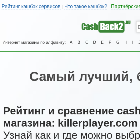
Рейтинг кэшбэк сервисов
Что такое кэшбэк?
Партнёрски
|
|
Интернет магазины по алфавиту:
A
B
C
D
E
F
G
H
I
Самый лучший, 
Рейтинг и сравнение cas
магазина: killerplayer.com
Узнай как и где можно выб