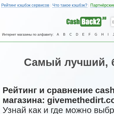
Рейтинг кэшбэк сервисов
Что такое кэшбэк?
Партнёрски
|
|
Интернет магазины по алфавиту:
A
B
C
D
E
F
G
H
I
Самый лучший, 
Рейтинг и сравнение cas
магазина: givemethedirt.
Узнай как и где можно выб