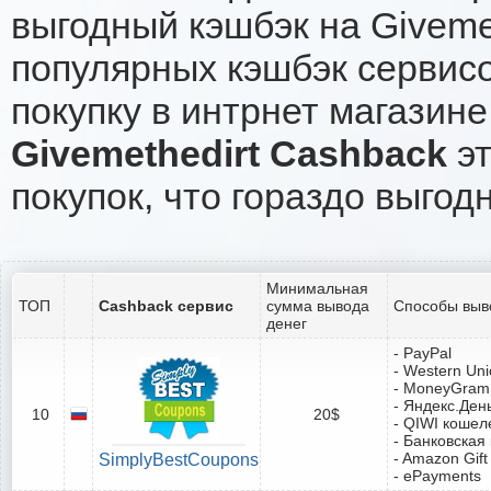
выгодный кэшбэк на Giveme
популярных кэшбэк сервисо
покупку в интрнет магазине 
Givemethedirt Cashback
эт
покупок, что гораздо выгод
Минимальная
ТОП
Cashback сервис
сумма вывода
Способы выв
денег
- PayPal
- Western Un
- MoneyGram
- Яндекс.Ден
10
20$
- QIWI кошел
- Банковская
- Amazon Gift
SimplyBestCoupons
- ePayments