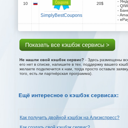
- Янд
10
20$
- QIW
- Бан
- Ama
SimplyBestCoupons
- ePa
Показать все кэшбэк сервисы >
Не нашли свой кэшбэк сервис?
- Здесь размещены все
его нет в списке, напишите в тех. поддержку вашего кэш
желаете подключится к нам, тогда просто оставьте заяв
того, есть ли партнёрская программа).
Ещё интересное о кэшбэк сервисах:
Как получить двойной кэшбэк на Алиэкспресс?
Как создать свой кэшбэк сервис?