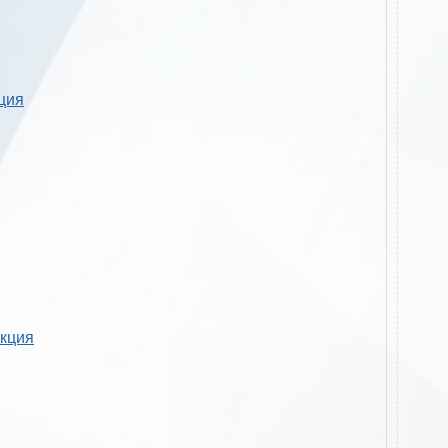
кция
укция