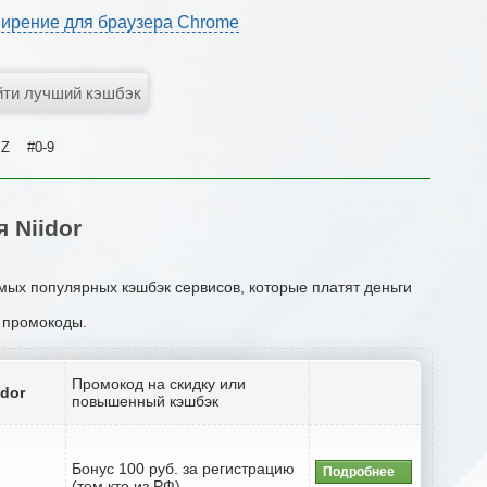
ирение для браузера Chrome
Z
#0-9
 Niidor
амых популярных кэшбэк сервисов, которые платят деньги
и промокоды.
Промокод на скидку или
idor
повышенный кэшбэк
Бонус 100 руб. за регистрацию
Подробнее
(тем кто из РФ)