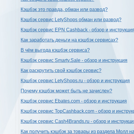
Кэшбэк это правда, обман или развод?
Кэшбэк сервис LetyShops обман или развод?
Кэшбэк сервис EPN Cashback - обзор и инструкци
Как заработать деньги на кэшбэк сервисах?
В чём выгода кэшбэк сервиса?
Кэшбэк сервис Smarty.Sale - обзор и инструкция
Как раскрутить свой кэшбэк сервис?
Кэшбэк сервис LetyShops.ru - обзор и инструкция
Почему кэшбэк может быть не зачислен?
Кэшбэк сервис Ebates.com - обзор и инструкция
Кэшбэк сервис TopCashback.com - обзор и инструк
Кэшбэк сервис Cash4Brands.ru - обзор и инструкц
Как получить кэшбэк за товары из раздела Молл н