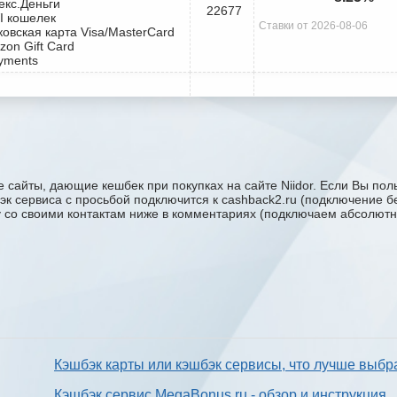
екс.Деньги
22677
I кошелек
Ставки от 2026-08-06
ковская карта Visa/MasterCard
zon Gift Card
yments
 сайты, дающие кешбек при покупках на сайте Niidor. Если Вы поль
бэк сервиса с проcьбой подключится к cashback2.ru (подключение б
ку со своими контактам ниже в комментариях (подключаем абсолютн
Кэшбэк карты или кэшбэк сервисы, что лучше выбр
Кэшбэк сервис MegaBonus.ru - обзор и инструкция