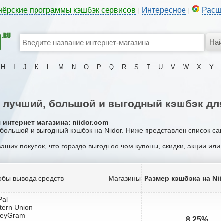
нёрские программы кэшбэк сервисов
Интересное
Расш
|
|
H
I
J
K
L
M
N
O
P
Q
R
S
T
U
V
W
X
Y
лучший, большой и выгодный кэшбэк для
интернет магазина: niidor.com
 большой и выгодный кэшбэк на Niidor. Ниже представлен список с
ваших покупок, что гораздо выгоднее чем купоны, скидки, акции ил
обы вывода средств
Магазины
Размер кэшбэка на Ni
Pal
tern Union
neyGram
8.25%