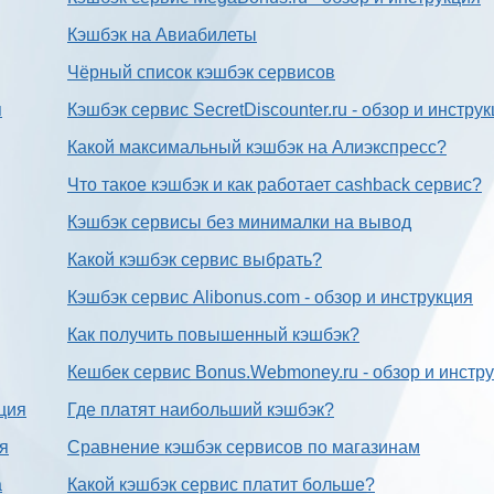
Кэшбэк на Авиабилеты
Чёрный список кэшбэк сервисов
я
Кэшбэк сервис SecretDiscounter.ru - обзор и инстру
Какой максимальный кэшбэк на Алиэкспресс?
Что такое кэшбэк и как работает cashback сервис?
Кэшбэк сервисы без минималки на вывод
Какой кэшбэк сервис выбрать?
Кэшбэк сервис Alibonus.com - обзор и инструкция
Как получить повышенный кэшбэк?
Кешбек сервис Bonus.Webmoney.ru - обзор и инстр
ция
Где платят наибольший кэшбэк?
ия
Сравнение кэшбэк сервисов по магазинам
а
Какой кэшбэк сервис платит больше?