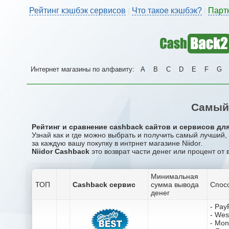
Рейтинг кэшбэк сервисов
Что такое кэшбэк?
Парт
|
|
Интернет магазины по алфавиту:
A
B
C
D
E
F
G
Самый 
Рейтинг и сравнение cashback сайтов и сервисов для 
Узнай как и где можно выбрать и получить самый лучший,
за каждую вашу покупку в интрнет магазине Niidor.
Niidor Cashback
это возврат части денег или процент от 
Минимальная
ТОП
Cashback сервис
сумма вывода
Спос
денег
- Pay
- Wes
- Mo