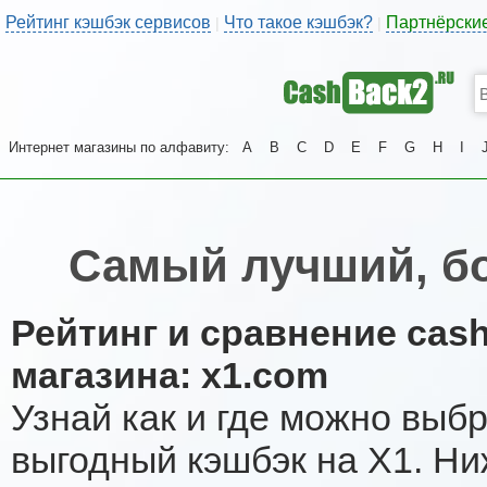
Рейтинг кэшбэк сервисов
Что такое кэшбэк?
Партнёрски
|
|
Интернет магазины по алфавиту:
A
B
C
D
E
F
G
H
I
Самый лучший, б
Рейтинг и сравнение cas
магазина: x1.com
Узнай как и где можно выб
выгодный кэшбэк на X1. Н