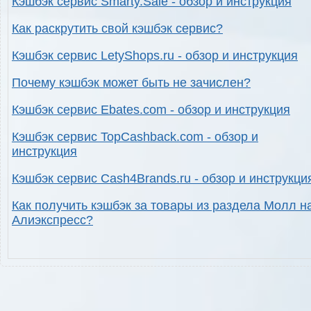
Кэшбэк сервис Smarty.Sale - обзор и инструкция
Как раскрутить свой кэшбэк сервис?
Кэшбэк сервис LetyShops.ru - обзор и инструкция
Почему кэшбэк может быть не зачислен?
Кэшбэк сервис Ebates.com - обзор и инструкция
Кэшбэк сервис TopCashback.com - обзор и
инструкция
Кэшбэк сервис Cash4Brands.ru - обзор и инструкци
Как получить кэшбэк за товары из раздела Молл н
Алиэкспресс?