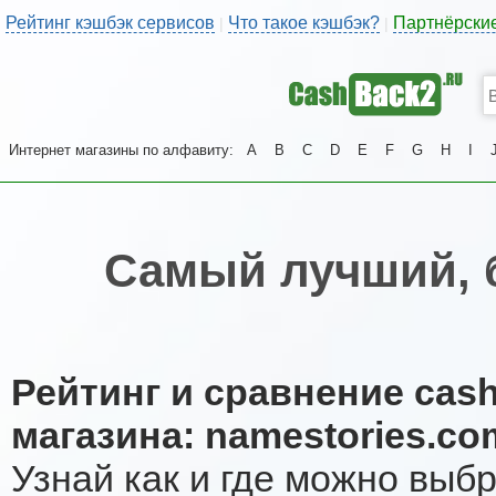
Рейтинг кэшбэк сервисов
Что такое кэшбэк?
Партнёрски
|
|
Интернет магазины по алфавиту:
A
B
C
D
E
F
G
H
I
Самый лучший, 
Рейтинг и сравнение cas
магазина: namestories.co
Узнай как и где можно выб