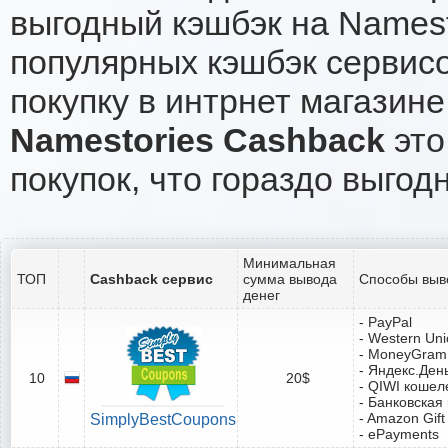
выгодный кэшбэк на Namest
популярных кэшбэк сервисо
покупку в интрнет магазине
Namestories Cashback
это
покупок, что гораздо выгод
Минимальная
ТОП
Cashback сервис
сумма вывода
Способы выв
денег
- PayPal
- Western Un
- MoneyGram
- Яндекс.Ден
10
20$
- QIWI кошел
- Банковская
- Amazon Gift
SimplyBestCoupons
- ePayments