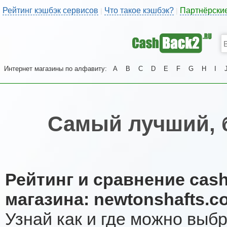
Рейтинг кэшбэк сервисов
Что такое кэшбэк?
Партнёрски
|
|
Интернет магазины по алфавиту:
A
B
C
D
E
F
G
H
I
Самый лучший, 
Рейтинг и сравнение cas
магазина: newtonshafts.c
Узнай как и где можно выб