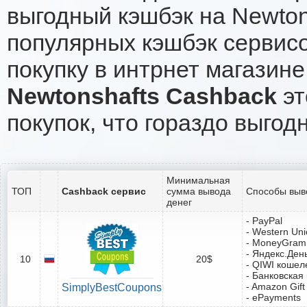
выгодный кэшбэк на Newton
популярных кэшбэк сервисо
покупку в интрнет магазине
Newtonshafts Cashback
эт
покупок, что гораздо выгод
Минимальная
ТОП
Cashback сервис
сумма вывода
Способы выв
денег
- PayPal
- Western Un
- MoneyGram
- Яндекс.Ден
10
20$
- QIWI кошел
- Банковская
- Amazon Gift
SimplyBestCoupons
- ePayments