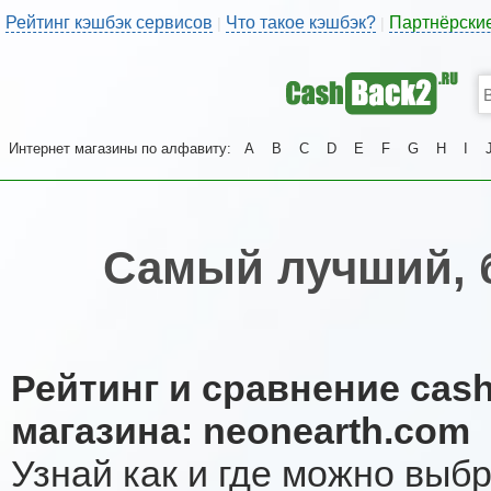
Рейтинг кэшбэк сервисов
Что такое кэшбэк?
Партнёрски
|
|
Интернет магазины по алфавиту:
A
B
C
D
E
F
G
H
I
Самый лучший, 
Рейтинг и сравнение cas
магазина: neonearth.com
Узнай как и где можно выб