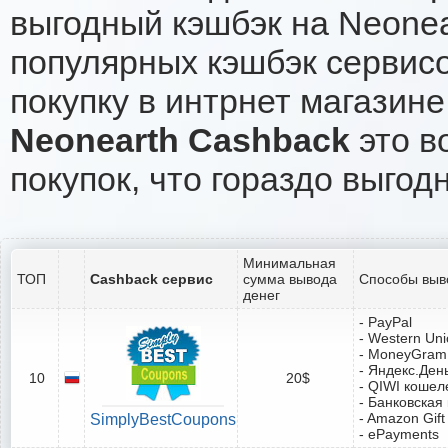
выгодный кэшбэк на Neonea
популярных кэшбэк сервисо
покупку в интрнет магазине
Neonearth Cashback
это в
покупок, что гораздо выгод
Минимальная
ТОП
Cashback сервис
сумма вывода
Способы выв
денег
- PayPal
- Western Un
- MoneyGram
- Яндекс.Ден
10
20$
- QIWI кошел
- Банковская
- Amazon Gift
SimplyBestCoupons
- ePayments