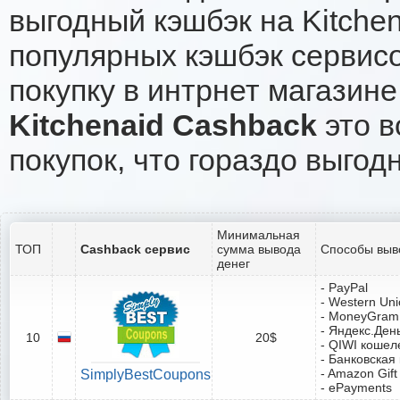
выгодный кэшбэк на Kitche
популярных кэшбэк сервисо
покупку в интрнет магазине 
Kitchenaid Cashback
это в
покупок, что гораздо выгод
Минимальная
ТОП
Cashback сервис
сумма вывода
Способы выв
денег
- PayPal
- Western Un
- MoneyGram
- Яндекс.Ден
10
20$
- QIWI кошел
- Банковская
- Amazon Gift
SimplyBestCoupons
- ePayments