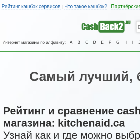
Рейтинг кэшбэк сервисов
Что такое кэшбэк?
Партнёрски
|
|
Интернет магазины по алфавиту:
A
B
C
D
E
F
G
H
I
Самый лучший, 
Рейтинг и сравнение cas
магазина: kitchenaid.ca
Узнай как и где можно выб