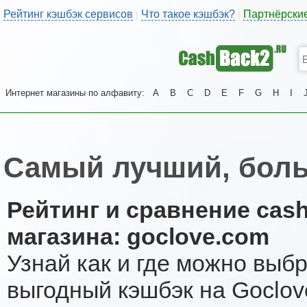
Рейтинг кэшбэк сервисов
Что такое кэшбэк?
Партнёрски
|
|
Интернет магазины по алфавиту:
A
B
C
D
E
F
G
H
I
Самый лучший, боль
Рейтинг и сравнение cas
магазина: goclove.com
Узнай как и где можно выб
выгодный кэшбэк на Goclov