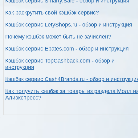
Кэшбэк сервис Smarty.Sale - обзор и инструкция
Как раскрутить свой кэшбэк сервис?
Кэшбэк сервис LetyShops.ru - обзор и инструкция
Почему кэшбэк может быть не зачислен?
Кэшбэк сервис Ebates.com - обзор и инструкция
Кэшбэк сервис TopCashback.com - обзор и
инструкция
Кэшбэк сервис Cash4Brands.ru - обзор и инструкци
Как получить кэшбэк за товары из раздела Молл н
Алиэкспресс?