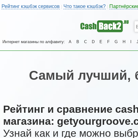
Рейтинг кэшбэк сервисов
Что такое кэшбэк?
Партнёрски
|
|
Интернет магазины по алфавиту:
A
B
C
D
E
F
G
H
I
Самый лучший, 
Рейтинг и сравнение cas
магазина: getyourgroove
Узнай как и где можно выб