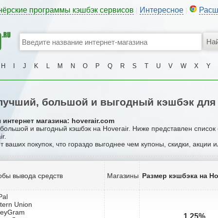
нёрские программы кэшбэк сервисов
Интересное
Расш
|
|
H
I
J
K
L
M
N
O
P
Q
R
S
T
U
V
W
X
Y
учший, большой и выгодный кэшбэк для 
 интернет магазина: hoverair.com
 большой и выгодный кэшбэк на Hoverair. Ниже представлен список
r.
от ваших покупок, что гораздо выгоднее чем купоны, скидки, акции 
обы вывода средств
Магазины
Размер кэшбэка на Ho
Pal
tern Union
neyGram
1.25%