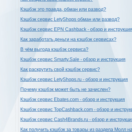
Кэшбэк это правда, обман или развод?
Кэшбэк сервис LetyShops обман или развод?
Кэшбэк сервис EPN Cashback - обзор и инструкци
Как заработать деньги на кэшбэк сервисах?
В чём выгода кэшбэк сервиса?
Кэшбэк сервис Smarty.Sale - обзор и инструкция
Как раскрутить свой кэшбэк сервис?
Кэшбэк сервис LetyShops.ru - обзор и инструкция
Почему кэшбэк может быть не зачислен?
Кэшбэк сервис Ebates.com - обзор и инструкция
Кэшбэк сервис TopCashback.com - обзор и инструк
Кэшбэк сервис Cash4Brands.ru - обзор и инструкц
Как получить кэшбэк за товары из раздела Молл н