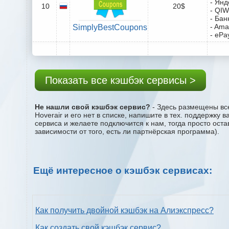
- Янд
10
20$
- QIW
- Бан
- Ama
SimplyBestCoupons
- ePa
Показать все кэшбэк сервисы >
Не нашли свой кэшбэк сервис?
- Здесь размещены все
Hoverair и его нет в списке, напишите в тех. поддержку
сервиса и желаете подключится к нам, тогда просто ост
зависимости от того, есть ли партнёрская программа).
Ещё интересное о кэшбэк сервисах:
Как получить двойной кэшбэк на Алиэкспресс?
Как создать свой кэшбэк сервис?