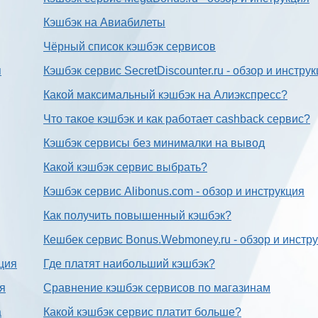
Кэшбэк на Авиабилеты
Чёрный список кэшбэк сервисов
я
Кэшбэк сервис SecretDiscounter.ru - обзор и инстру
Какой максимальный кэшбэк на Алиэкспресс?
Что такое кэшбэк и как работает cashback сервис?
Кэшбэк сервисы без минималки на вывод
Какой кэшбэк сервис выбрать?
Кэшбэк сервис Alibonus.com - обзор и инструкция
Как получить повышенный кэшбэк?
Кешбек сервис Bonus.Webmoney.ru - обзор и инстр
ция
Где платят наибольший кэшбэк?
ия
Сравнение кэшбэк сервисов по магазинам
а
Какой кэшбэк сервис платит больше?