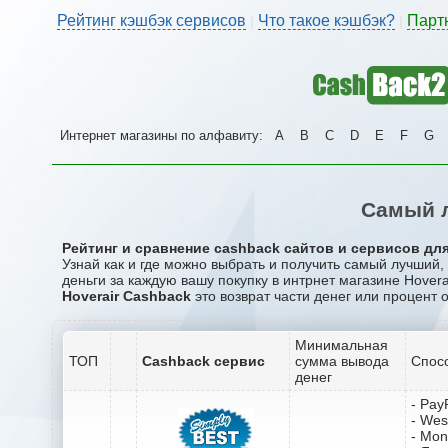
Рейтинг кэшбэк сервисов
Что такое кэшбэк?
Парт
|
|
Интернет магазины по алфавиту:
A
B
C
D
E
F
G
Самый л
Рейтинг и сравнение cashback сайтов и сервисов для
Узнай как и где можно выбрать и получить самый лучший,
деньги за каждую вашу покупку в интрнет магазине Hoverai
Hoverair Cashback
это возврат части денег или процент 
Минимальная
ТОП
Cashback сервис
сумма вывода
Спос
денег
- Pay
- Wes
- Mo