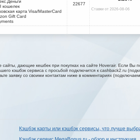
екс.Деньги
22677
I кошелек
Ставки от 2026-08-06
ковская карта Visa/MasterCard
zon Gift Card
yments
 сайты, дающие кешбек при покупках на сайте Hoverair. Если Вы п
 вашего кэшбэк сервиса с проcьбой подключится к cashback2.ru (по
авьте заявку со своими контактам ниже в комментариях (подключае
Кэшбэк карты или кэшбэк сервисы, что лучше выбр
Кэшбэк сервис MegaBonus.ru - обзор и инструкция