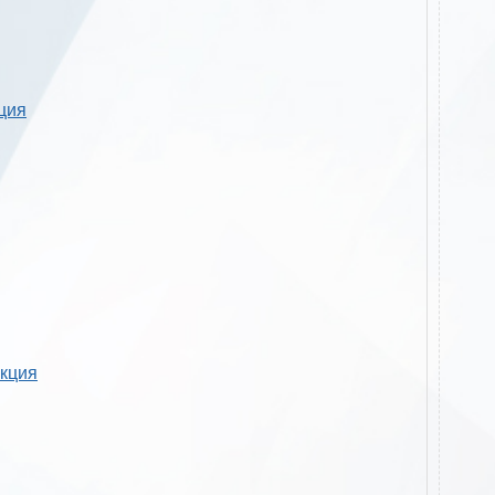
кция
укция