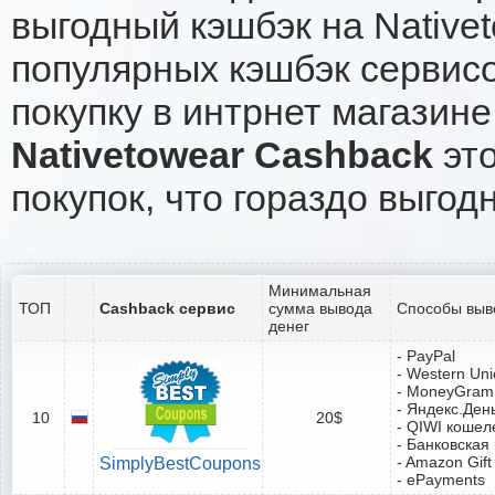
выгодный кэшбэк на Native
популярных кэшбэк сервисо
покупку в интрнет магазине
Nativetowear Cashback
это
покупок, что гораздо выгод
Минимальная
ТОП
Cashback сервис
сумма вывода
Способы выв
денег
- PayPal
- Western Un
- MoneyGram
- Яндекс.Ден
10
20$
- QIWI кошел
- Банковская
- Amazon Gift
SimplyBestCoupons
- ePayments