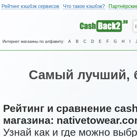
Рейтинг кэшбэк сервисов
Что такое кэшбэк?
Партнёрски
|
|
Интернет магазины по алфавиту:
A
B
C
D
E
F
G
H
I
Самый лучший, 
Рейтинг и сравнение cas
магазина: nativetowear.c
Узнай как и где можно выб