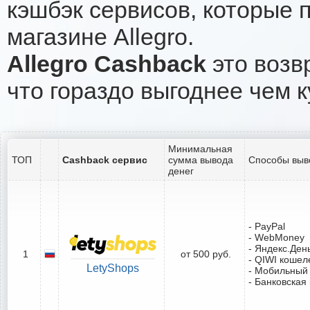
кэшбэк сервисов, которые 
магазине Allegro.
Allegro Cashback
это возв
что гораздо выгоднее чем к
Минимальная
ТОП
Cashback сервис
сумма вывода
Способы выв
денег
- PayPal
- WebMoney
- Яндекс.Ден
1
от 500 руб.
- QIWI кошел
LetyShops
- Мобильный
- Банковская