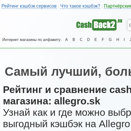
Рейтинг кэшбэк сервисов
Что такое кэшбэк?
Партнёрски
|
|
Интернет магазины по алфавиту:
A
B
C
D
E
F
G
H
I
Самый лучший, боль
Рейтинг и сравнение cas
магазина: allegro.sk
Узнай как и где можно выб
выгодный кэшбэк на Allegr