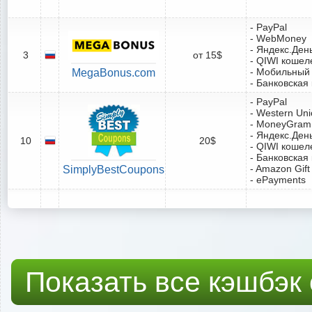
- PayPal
- WebMoney
- Яндекс.Ден
3
от 15$
- QIWI кошел
- Мобильный
MegaBonus.com
- Банковская
- PayPal
- Western Un
- MoneyGram
- Яндекс.Ден
10
20$
- QIWI кошел
- Банковская
- Amazon Gift
SimplyBestCoupons
- ePayments
Показать все кэшбэк