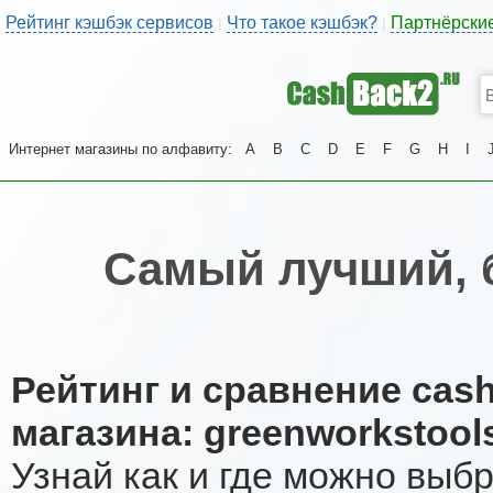
Рейтинг кэшбэк сервисов
Что такое кэшбэк?
Партнёрски
|
|
Интернет магазины по алфавиту:
A
B
C
D
E
F
G
H
I
Самый лучший, 
Рейтинг и сравнение cas
магазина: greenworkstools
Узнай как и где можно выб