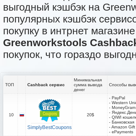
выгодный кэшбэк на Greenw
популярных кэшбэк сервисо
покупку в интрнет магазине
Greenworkstools Cashbac
покупок, что гораздо выгод
Минимальная
ТОП
Cashback сервис
сумма вывода
Способы выв
денег
- PayPal
- Western Un
- MoneyGram
- Яндекс.Ден
10
20$
- QIWI кошел
- Банковская
- Amazon Gift
SimplyBestCoupons
- ePayments