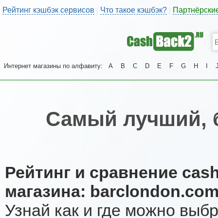
Рейтинг кэшбэк сервисов
Что такое кэшбэк?
Партнёрски
|
|
Интернет магазины по алфавиту:
A
B
C
D
E
F
G
H
I
Самый лучший, 
Рейтинг и сравнение cas
магазина: barclondon.co
Узнай как и где можно выб