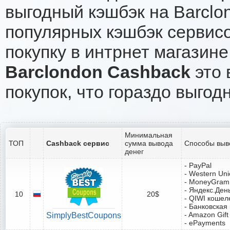
выгодный кэшбэк на Barclo
популярных кэшбэк сервисо
покупку в интрнет магазине
Barclondon Cashback
это 
покупок, что гораздо выгод
Минимальная
ТОП
Cashback сервис
сумма вывода
Способы выв
денег
- PayPal
- Western Un
- MoneyGram
- Яндекс.Ден
10
20$
- QIWI кошел
- Банковская
- Amazon Gift
SimplyBestCoupons
- ePayments