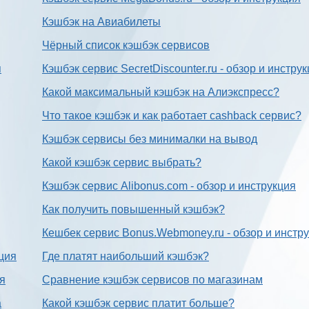
Кэшбэк на Авиабилеты
Чёрный список кэшбэк сервисов
я
Кэшбэк сервис SecretDiscounter.ru - обзор и инстру
Какой максимальный кэшбэк на Алиэкспресс?
Что такое кэшбэк и как работает cashback сервис?
Кэшбэк сервисы без минималки на вывод
Какой кэшбэк сервис выбрать?
Кэшбэк сервис Alibonus.com - обзор и инструкция
Как получить повышенный кэшбэк?
Кешбек сервис Bonus.Webmoney.ru - обзор и инстр
ция
Где платят наибольший кэшбэк?
ия
Сравнение кэшбэк сервисов по магазинам
а
Какой кэшбэк сервис платит больше?