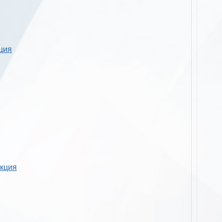
кция
укция