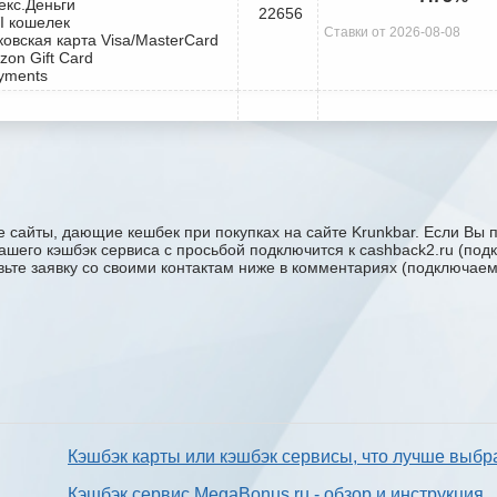
екс.Деньги
22656
I кошелек
Ставки от 2026-08-08
ковская карта Visa/MasterCard
zon Gift Card
yments
 сайты, дающие кешбек при покупках на сайте Krunkbar. Если Вы п
 вашего кэшбэк сервиса с проcьбой подключится к cashback2.ru (по
авьте заявку со своими контактам ниже в комментариях (подключае
Кэшбэк карты или кэшбэк сервисы, что лучше выбр
Кэшбэк сервис MegaBonus.ru - обзор и инструкция