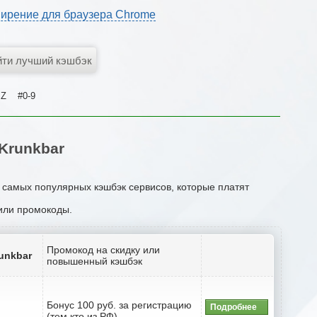
ирение для браузера Chrome
Z
#0-9
Krunkbar
к самых популярных кэшбэк сервисов, которые платят
 или промокоды.
Промокод на скидку или
unkbar
повышенный кэшбэк
Бонус 100 руб. за регистрацию
Подробнее
(тем кто из РФ)