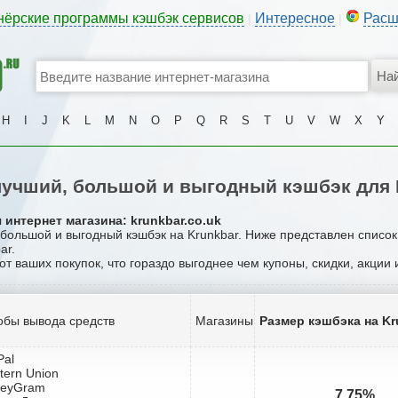
нёрские программы кэшбэк сервисов
Интересное
Расш
|
|
H
I
J
K
L
M
N
O
P
Q
R
S
T
U
V
W
X
Y
учший, большой и выгодный кэшбэк для 
интернет магазина: krunkbar.co.uk
 большой и выгодный кэшбэк на Krunkbar. Ниже представлен списо
ar.
от ваших покупок, что гораздо выгоднее чем купоны, скидки, акции
обы вывода средств
Магазины
Размер кэшбэка на Kr
Pal
tern Union
neyGram
7.75%