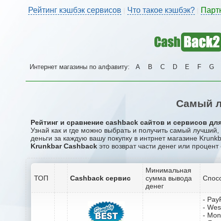
Рейтинг кэшбэк сервисов
Что такое кэшбэк?
Парт
|
|
Интернет магазины по алфавиту:
A
B
C
D
E
F
G
Самый л
Рейтинг и сравнение cashback сайтов и сервисов для 
Узнай как и где можно выбрать и получить самый лучший,
деньги за каждую вашу покупку в интрнет магазине Krunkb
Krunkbar Cashback
это возврат части денег или процент 
Минимальная
ТОП
Cashback сервис
сумма вывода
Спос
денег
- Pay
- Wes
- Mo