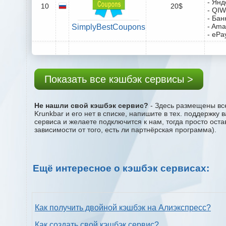
- Янд
10
20$
- QIW
- Бан
- Ama
SimplyBestCoupons
- ePa
Показать все кэшбэк сервисы >
Не нашли свой кэшбэк сервис?
- Здесь размещены все
Krunkbar и его нет в списке, напишите в тех. поддержку
сервиса и желаете подключится к нам, тогда просто ост
зависимости от того, есть ли партнёрская программа).
Ещё интересное о кэшбэк сервисах:
Как получить двойной кэшбэк на Алиэкспресс?
Как создать свой кэшбэк сервис?