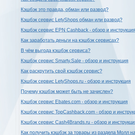
Кэшбэк это правда, обман или развод?
Кэшбэк сервис LetyShops обман или развод?
Кэшбэк сервис EPN Cashback - обзор и инструкци
Как заработать деньги на кэшбэк сервисах?
В чём выгода кэшбэк сервиса?
Кэшбэк сервис Smarty.Sale - обзор и инструкция
Как раскрутить свой кэшбэк сервис?
Кэшбэк сервис LetyShops.ru - обзор и инструкция
Почему кэшбэк может быть не зачислен?
Кэшбэк сервис Ebates.com - обзор и инструкция
Кэшбэк сервис TopCashback.com - обзор и инструк
Кэшбэк сервис Cash4Brands.ru - обзор и инструкц
Как получить кэшбэк за товары из раздела Молл н