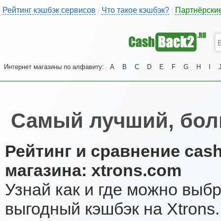
Рейтинг кэшбэк сервисов
Что такое кэшбэк?
Партнёрски
|
|
Интернет магазины по алфавиту:
A
B
C
D
E
F
G
H
I
Самый лучший, бол
Рейтинг и сравнение cas
магазина: xtrons.com
Узнай как и где можно выб
выгодный кэшбэк на Xtrons