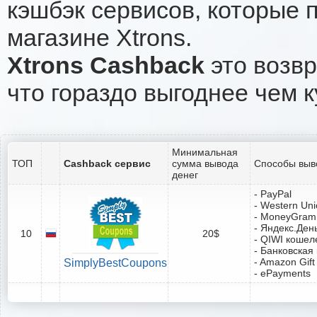
кэшбэк сервисов, которые 
магазине Xtrons.
Xtrons Cashback
это возвр
что гораздо выгоднее чем к
Минимальная
ТОП
Cashback сервис
сумма вывода
Способы выв
денег
- PayPal
- Western Un
- MoneyGram
- Яндекс.Ден
10
20$
- QIWI кошел
- Банковская
- Amazon Gift
SimplyBestCoupons
- ePayments