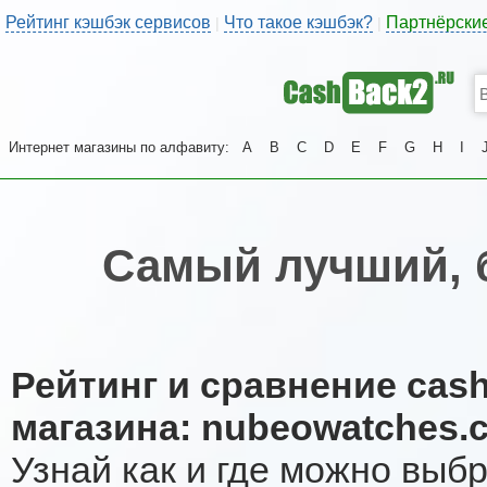
Рейтинг кэшбэк сервисов
Что такое кэшбэк?
Партнёрски
|
|
Интернет магазины по алфавиту:
A
B
C
D
E
F
G
H
I
Самый лучший, 
Рейтинг и сравнение cas
магазина: nubeowatches.
Узнай как и где можно выб