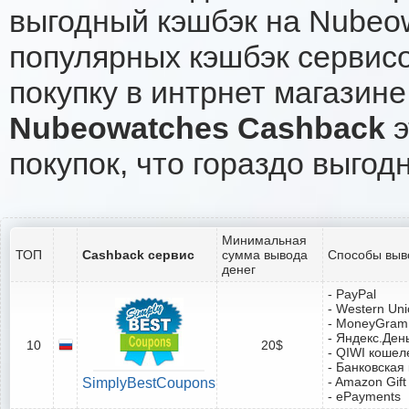
выгодный кэшбэк на Nubeo
популярных кэшбэк сервисо
покупку в интрнет магазин
Nubeowatches Cashback
э
покупок, что гораздо выгод
Минимальная
ТОП
Cashback сервис
сумма вывода
Способы выв
денег
- PayPal
- Western Un
- MoneyGram
- Яндекс.Ден
10
20$
- QIWI кошел
- Банковская
- Amazon Gift
SimplyBestCoupons
- ePayments