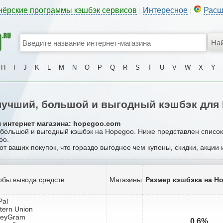
нёрские программы кэшбэк сервисов
Интересное
Расш
|
|
H
I
J
K
L
M
N
O
P
Q
R
S
T
U
V
W
X
Y
учший, большой и выгодный кэшбэк для
я интернет магазина: hopegoo.com
, большой и выгодный кэшбэк на Hopegoo. Ниже представлен списо
oo.
от ваших покупок, что гораздо выгоднее чем купоны, скидки, акции
обы вывода средств
Магазины
Размер кэшбэка на H
Pal
tern Union
neyGram
0.6%