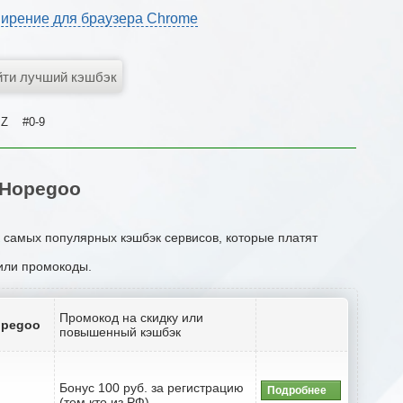
ирение для браузера Chrome
Z
#0-9
 Hopegoo
к самых популярных кэшбэк сервисов, которые платят
 или промокоды.
Промокод на скидку или
opegoo
повышенный кэшбэк
Бонус 100 руб. за регистрацию
Подробнее
(тем кто из РФ)