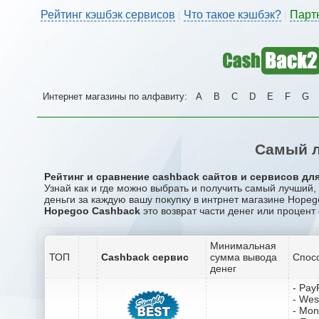
Рейтинг кэшбэк сервисов
Что такое кэшбэк?
Парт
|
|
Интернет магазины по алфавиту:
A
B
C
D
E
F
G
Самый л
Рейтинг и сравнение cashback сайтов и сервисов дл
Узнай как и где можно выбрать и получить самый лучший
деньги за каждую вашу покупку в интрнет магазине Hopeg
Hopegoo Cashback
это возврат части денег или процент 
Минимальная
ТОП
Cashback сервис
сумма вывода
Спос
денег
- Pay
- Wes
- Mo