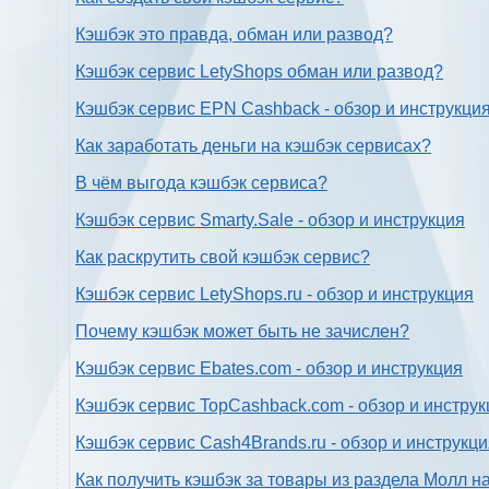
Кэшбэк это правда, обман или развод?
Кэшбэк сервис LetyShops обман или развод?
Кэшбэк сервис EPN Cashback - обзор и инструкци
Как заработать деньги на кэшбэк сервисах?
В чём выгода кэшбэк сервиса?
Кэшбэк сервис Smarty.Sale - обзор и инструкция
Как раскрутить свой кэшбэк сервис?
Кэшбэк сервис LetyShops.ru - обзор и инструкция
Почему кэшбэк может быть не зачислен?
Кэшбэк сервис Ebates.com - обзор и инструкция
Кэшбэк сервис TopCashback.com - обзор и инструк
Кэшбэк сервис Cash4Brands.ru - обзор и инструкц
Как получить кэшбэк за товары из раздела Молл н