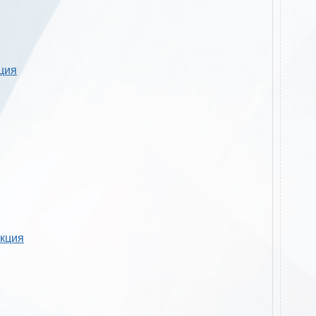
кция
укция