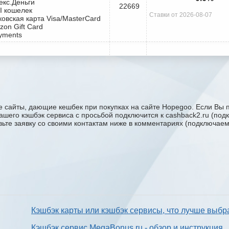
екс.Деньги
22669
I кошелек
Ставки от 2026-08-07
ковская карта Visa/MasterCard
zon Gift Card
yments
 сайты, дающие кешбек при покупках на сайте Hopegoo. Если Вы п
вашего кэшбэк сервиса с проcьбой подключится к cashback2.ru (по
авьте заявку со своими контактам ниже в комментариях (подключае
Кэшбэк карты или кэшбэк сервисы, что лучше выбр
Кэшбэк сервис MegaBonus.ru - обзор и инструкция