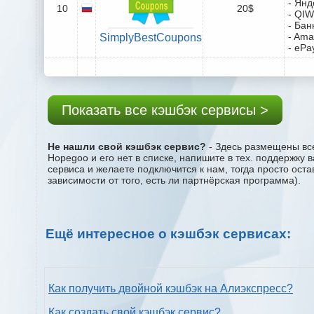
- Янд
10
20$
- QIW
- Бан
- Ama
SimplyBestCoupons
- ePa
Показать все кэшбэк сервисы >
Не нашли свой кэшбэк сервис?
- Здесь размещены все
Hopegoo и его нет в списке, напишите в тех. поддержку 
сервиса и желаете подключится к нам, тогда просто ост
зависимости от того, есть ли партнёрская программа).
Ещё интересное о кэшбэк сервисах:
Как получить двойной кэшбэк на Алиэкспресс?
Как создать свой кэшбэк сервис?