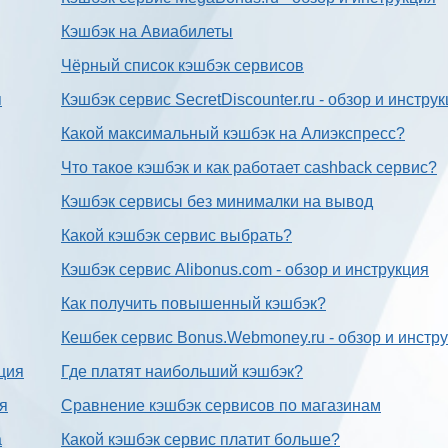
Кэшбэк на Авиабилеты
Чёрный список кэшбэк сервисов
я
Кэшбэк сервис SecretDiscounter.ru - обзор и инстру
Какой максимальный кэшбэк на Алиэкспресс?
Что такое кэшбэк и как работает cashback сервис?
Кэшбэк сервисы без минималки на вывод
Какой кэшбэк сервис выбрать?
Кэшбэк сервис Alibonus.com - обзор и инструкция
Как получить повышенный кэшбэк?
Кешбек сервис Bonus.Webmoney.ru - обзор и инстр
ция
Где платят наибольший кэшбэк?
ия
Сравнение кэшбэк сервисов по магазинам
а
Какой кэшбэк сервис платит больше?