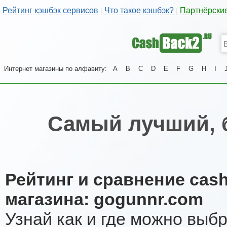
Рейтинг кэшбэк сервисов
Что такое кэшбэк?
Партнёрски
|
|
Интернет магазины по алфавиту:
A
B
C
D
E
F
G
H
I
Самый лучший, 
Рейтинг и сравнение cas
магазина: gogunnr.com
Узнай как и где можно выб