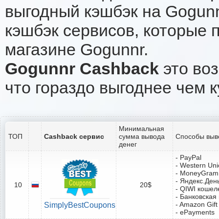
выгодный кэшбэк на Gogun
кэшбэк сервисов, которые 
магазине Gogunnr.
Gogunnr Cashback
это воз
что гораздо выгоднее чем к
Минимальная
ТОП
Cashback сервис
сумма вывода
Способы выв
денег
- PayPal
- Western Un
- MoneyGram
- Яндекс.Ден
10
20$
- QIWI кошел
- Банковская
- Amazon Gift
SimplyBestCoupons
- ePayments