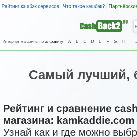
Рейтинг кэшбэк сервисов
Что такое кэшбэк?
Партнёрски
|
|
Интернет магазины по алфавиту:
A
B
C
D
E
F
G
H
I
Самый лучший, 
Рейтинг и сравнение cas
магазина: kamkaddie.com
Узнай как и где можно выб