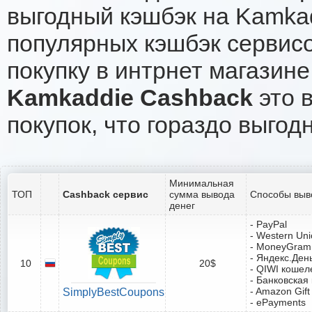
выгодный кэшбэк на Kamka
популярных кэшбэк сервисо
покупку в интрнет магазин
Kamkaddie Cashback
это в
покупок, что гораздо выгод
Минимальная
ТОП
Cashback сервис
сумма вывода
Способы выв
денег
- PayPal
- Western Un
- MoneyGram
- Яндекс.Ден
10
20$
- QIWI кошел
- Банковская
- Amazon Gift
SimplyBestCoupons
- ePayments