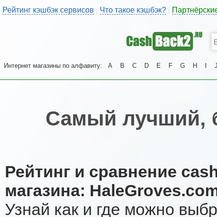
Рейтинг кэшбэк сервисов
Что такое кэшбэк?
Партнёрски
|
|
Интернет магазины по алфавиту:
A
B
C
D
E
F
G
H
I
Самый лучший, 
Рейтинг и сравнение cas
магазина: HaleGroves.co
Узнай как и где можно выб