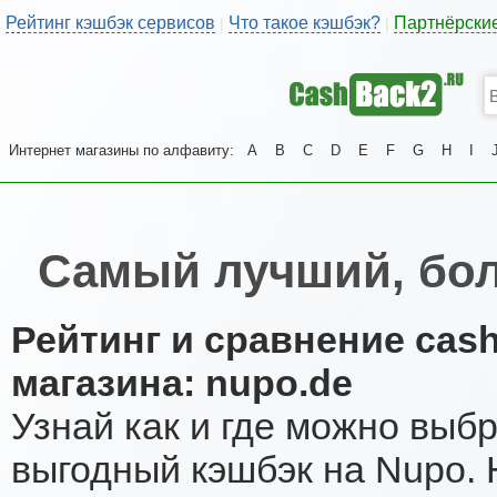
Рейтинг кэшбэк сервисов
Что такое кэшбэк?
Партнёрски
|
|
Интернет магазины по алфавиту:
A
B
C
D
E
F
G
H
I
Самый лучший, бо
Рейтинг и сравнение cas
магазина: nupo.de
Узнай как и где можно выб
выгодный кэшбэк на Nupo.