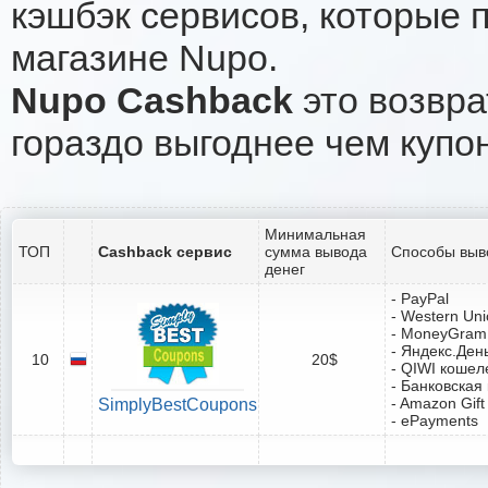
кэшбэк сервисов, которые 
магазине Nupo.
Nupo Cashback
это возвра
гораздо выгоднее чем купо
Минимальная
ТОП
Cashback сервис
сумма вывода
Способы выв
денег
- PayPal
- Western Un
- MoneyGram
- Яндекс.Ден
10
20$
- QIWI кошел
- Банковская
- Amazon Gift
SimplyBestCoupons
- ePayments